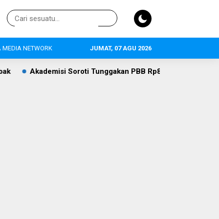
 MEDIA NETWORK
JUMAT, 07 AGU 2026
oti Tunggakan PBB Rp8,4 Miliar PT Wika Serpan: Investor Besar