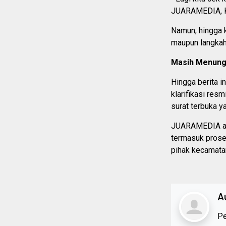
JUARAMEDIA, K
Namun, hingga 
maupun langkah 
Masih Menungg
Hingga berita i
klarifikasi res
surat terbuka y
JUARAMEDIA ak
termasuk prose
pihak kecamatan
A
Pe