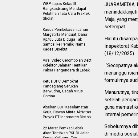
WBP Lapas Kelas III
JUARAMEDIA, L
Rangkasbitung Mendapat
menindaklanjuti
Pelatihan Tata Cara Praktek
Sholat
Maja, yang men
setempat.
Kasus Pembebasan Lahan
Margatirta Mencuat, Dana
Hal itu disampa
Rp700 Juta Diduga Tak
Sampai ke Pemilik, Nama
Inspektorat Ka
Kades Disebut
(18/12/2025).
Viral Video Gerombolan Debt
“Secepatnya aka
Kolektor Jalanan Hentikan
Paksa Pengendara di Lebak
menunggu isian
formulirnya sud
Ketua DPC Demokrat
Pandeglang Serukan
Berwudhu, Cegah Virus
Menurutnya, tin
Corona
setelah pengad
guna memastika
Abaikan SOP Keselamatan
Kerja, Dewan Minta Aktivitas
internal pemerin
Proyek PT Indomarco Distop
Sebelumnya dibe
22 Maret Pemkab Lebak
Akan Tertibkan PKL Di Jalan
di media sosial