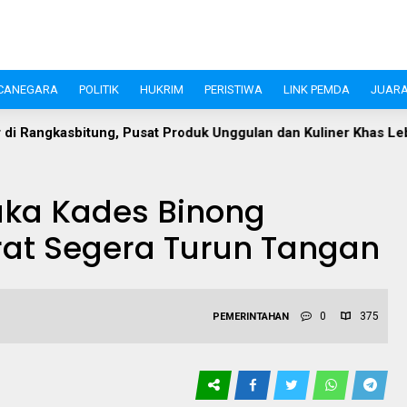
CANEGARA
POLITIK
HUKRIM
PERISTIWA
LINK PEMDA
JUARA
t Produk Unggulan dan Kuliner Khas Lebak
Akademisi Sor
uka Kades Binong
orat Segera Turun Tangan
0
375
PEMERINTAHAN