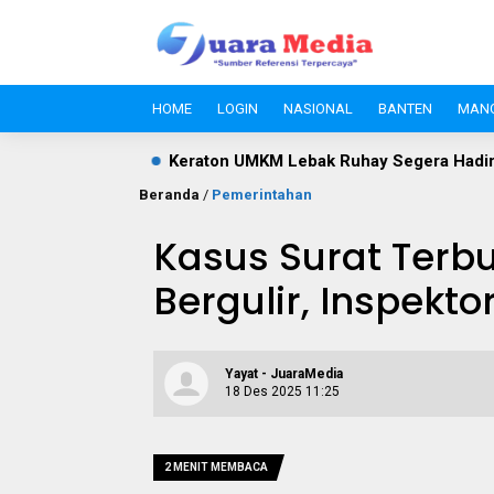
HOME
LOGIN
NASIONAL
BANTEN
MAN
eraton UMKM Lebak Ruhay Segera Hadir di Rangkasbitung, Pusa
Beranda
/
Pemerintahan
Kasus Surat Terb
Bergulir, Inspekt
Yayat - JuaraMedia
18 Des 2025 11:25
2 MENIT MEMBACA