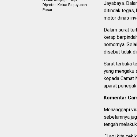
Sunan Kalijaga . Tapi
Jayabaya. Dala
Diprotes Ketua Paguyuban
Pasar
ditindak tegas,
motor dinas inv
Dalam surat ter
kerap berpindah
nomornya. Selai
disebut tidak d
Surat terbuka t
yang mengaku s
kepada Camat M
aparat penegak
Komentar Cam
Menanggapi vira
sebelumnya jug
tengah melakuk
“Lagi kita cek 