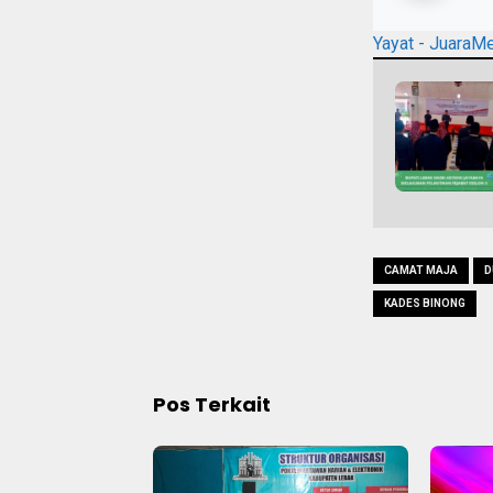
Yayat - JuaraM
CAMAT MAJA
D
KADES BINONG
Pos Terkait