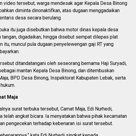
m video tersebut, warga mendesak agar Kepala Desa Binong
 bahkan diminta dinonaktifkan, atas dugaan menggadaikan
entaris desa secara berulang.
buka itu juga disebutkan bahwa motor dinas kepala desa
 tangan, digadaikan, hingga disebut sempat dilepas plat
n itu, muncul pula dugaan penyelewengan gaji RT yang
ibayarkan.
ersebut ditandatangani oleh seseorang bernama Haji Suryadi,
ebagai mantan Kepala Desa Binong, dan ditembuskan
aja, BPD Desa Binong, Inspektorat Kabupaten Lebak, serta
 hukum.
at Maja
lnya surat terbuka tersebut, Camat Maja, Edi Nurhedi,
a telah angkat bicara. Ia menyatakan bahwa pihak kecamatan
an pengecekan terhadap kebenaran isi surat tersebut.
kebenarannya,” kata Edi Nurhedi singkat kepada