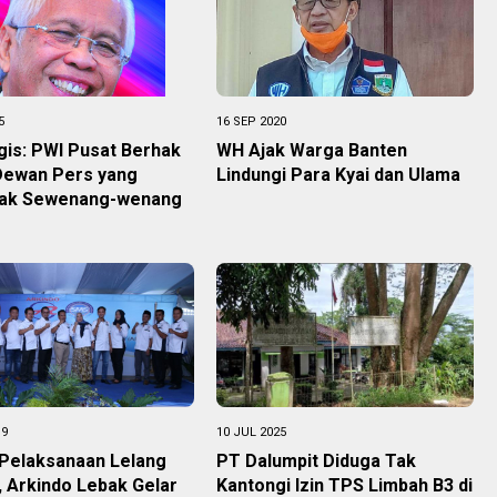
5
16 SEP 2020
gis: PWI Pusat Berhak
WH Ajak Warga Banten
Dewan Pers yang
Lindungi Para Kyai dan Ulama
dak Sewenang-wenang
19
10 JUL 2025
 Pelaksanaan Lelang
PT Dalumpit Diduga Tak
 Arkindo Lebak Gelar
Kantongi Izin TPS Limbah B3 di