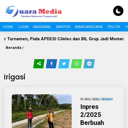
HOME
LOGIN
NASIONAL
BANTEN
MANCANEGARA
POLITIK
H
amen, Piala APDESI Cileles dan BIL Grup Jadi Momentum Ban
Beranda
/
Irigasi
01 AGU 2026 |
IRIGASI
Inpres
2/2025
Berbuah