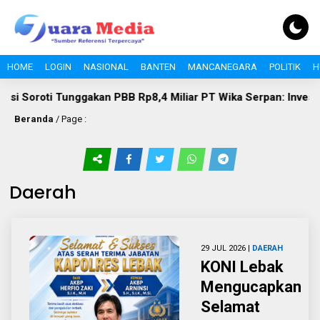
HOME
LOGIN
NASIONAL
BANTEN
MANCANEGARA
POLITIK
H
i Tunggakan PBB Rp8,4 Miliar PT Wika Serpan: Investor Besar 
Beranda
/ Page :
Daerah
29 JUL 2026 |
DAERAH
KONI Lebak
Mengucapkan
Selamat