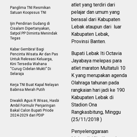
atlet yang terdiri dari
Panglima TNI Resmikan
pelajar dan umum yang
Satuan Koopssus TNI
berasal dari Kabupaten
Ijin Pendirian Gudang di
Lebak ataupun dari luar
Cisalam Dipertanyakan,
Satpol PP Diminta Menindak
Kabupaten Lebak,
Tegas
Provinsi Banten.
Kabar Gembira! Bagi
Bupati Lebak Iti Octavia
Pencinta Wisata Air dan Pas
Untuk Rekreasi Keluarga,
Jayabaya melepas para
Kini Tersedia Wahana
atlet maraton Multatuli 10
“Curug Cidelan Mukti” Di
Selaraja
K yang merupakan agenda
Olahraga tahunan pada
Kerja TNI Buat Kapal Nelayan
rangkaian hari jadi ke 190
Babinsa Merah Putih
Kabupaten Lebak di
Diwakili Agus R Wisas, Hasbi
Stadion Ona
Ambil Formulir Penjaringan
Bakal Calon Bupati Priode
Rangkasbitung, Minggu
2024-2029 dari PDIP
(25/11/2018 )
Penyelenggaraan