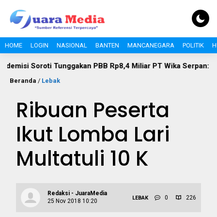
HOME
LOGIN
NASIONAL
BANTEN
MANCANEGARA
POLITIK
H
oti Tunggakan PBB Rp8,4 Miliar PT Wika Serpan: Investor Besa
Beranda
/
Lebak
Ribuan Peserta
Ikut Lomba Lari
Multatuli 10 K
Redaksi - JuaraMedia
0
226
LEBAK
25 Nov 2018 10:20