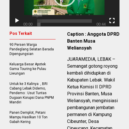
00:00
00:00
00:44
Pos Terkait
Caption : Anggota DPRD
Banten Musa
90 Persen Warga
Weliansyah
Pandeglang Selatan Berada
Dipengungsian
JUARAMEDIA, LEBAK –
Keluarga Besar Apotek
Semangat gotong royong
Gama Touring ke Pulau
kembali dihidupkan di
Liwungan
Kabupaten Lebak. Wakil
Untuk ke 3 Kalinya , BRI
Ketua Komisi II DPRD
Cabang Lebak Didemo,
Pendemo : Usut Tuntas
Provinsi Banten, Musa
Dugaan Korupsi Dana PNPM
Weliansyah, menginisiasi
Mandiri
pembangunan jembatan
Panen Demplot, Petani
permanen di Kampung
Mampu Hasilkan 10 Ton
Cibeunter, Desa
Gabah Kering
Cipeucang, Kecamatan