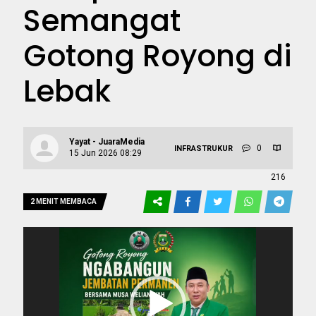
Semangat
Gotong Royong di
Lebak
Yayat - JuaraMedia
0
INFRASTRUKUR
15 Jun 2026 08:29
216
2 MENIT MEMBACA
Pemutar
Video