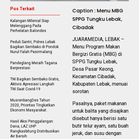
Pos Terkait
Caption : Menu MBG
SPPG Tungku Lebak,
Kalangan Milenial Siap
Melenggang Pada
Cibadak
Perhelatan Balondes
JUARAMEDIA, LEBAK –
Peduli Santri, Polres Lebak
Menu Program Makan
Bagikan Sembako di Pondok
Nurul Falah Pasirmalang
Bergizi Gratis (MBG) di
SPPG Tungku Lebak,
Pandeglang Meraih Tagana
Berprestasi
Desa Pasar Keong,
Kecamatan Cibadak,
TNI Bagikan Sembako Gratis,
Kabupaten Lebak, menuai
Aktivis Apresiasi Langkah
TNI Saat Covid-19
sorotan.
MusrenbangDes Tahun
Pasalnya, paket makanan
2020, Prioritas Tingkatkan
Ekonomi Masyarakat.
untuk balita yang disajikan
disebut hanya berisi satu
Hasil Aksi Penggalangan
butir telur ayam, satu buah
Dana, LAZ UHP
Rangkasbitung Distribusikan
jeruk, dan susu dengan
Air Bersih