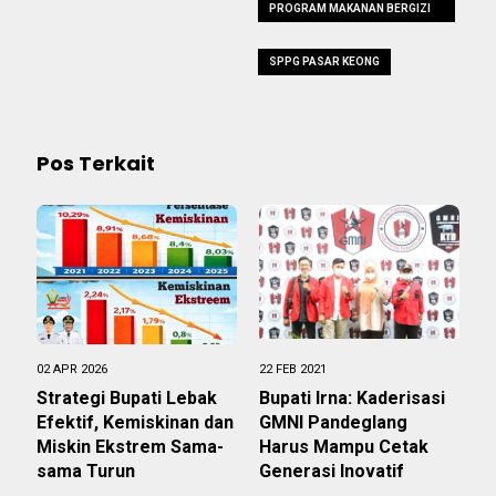
PROGRAM MAKANAN BERGIZI
GRATIS
SPPG PASAR KEONG
Pos Terkait
02 APR 2026
22 FEB 2021
Strategi Bupati Lebak
Bupati Irna: Kaderisasi
Efektif, Kemiskinan dan
GMNI Pandeglang
Miskin Ekstrem Sama-
Harus Mampu Cetak
sama Turun
Generasi Inovatif