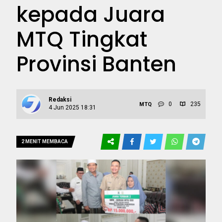
kepada Juara
MTQ Tingkat
Provinsi Banten
Redaksi
0
235
MTQ
4 Jun 2025 18:31
2 MENIT MEMBACA