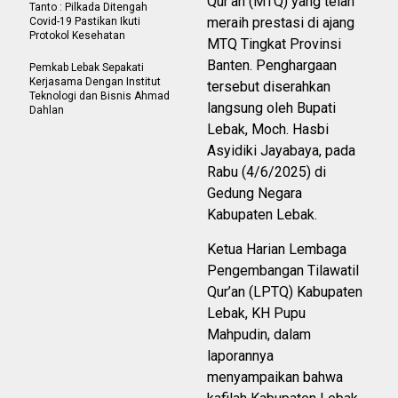
Qur’an (MTQ) yang telah
Tanto : Pilkada Ditengah
meraih prestasi di ajang
Covid-19 Pastikan Ikuti
Protokol Kesehatan
MTQ Tingkat Provinsi
Banten. Penghargaan
Pemkab Lebak Sepakati
Kerjasama Dengan Institut
tersebut diserahkan
Teknologi dan Bisnis Ahmad
langsung oleh Bupati
Dahlan
Lebak, Moch. Hasbi
Asyidiki Jayabaya, pada
Rabu (4/6/2025) di
Gedung Negara
Kabupaten Lebak.
Ketua Harian Lembaga
Pengembangan Tilawatil
Qur’an (LPTQ) Kabupaten
Lebak, KH Pupu
Mahpudin, dalam
laporannya
menyampaikan bahwa