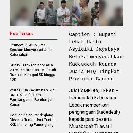
Pos Terkait
Caption : Bupati
Lebak Hasbi
Peringati BBGRM, Irna
Asyidiki Jayabaya
Serukan Masyarakat Jaga
Kebersihan
Ketika menyerahkan
Kadeudeuh kepada
Ruhay Track for Indonesia
2025: Berikut Hasil Multatuli
Juara MTQ Tingkat
Run dari Kategori 5K hingga
Provinsi Banten
10K
JUARAMEDIA, LEBAK –
Warga Dua Kecamatan Ikuti
RKPT Wakaf dalam
Pemerintah Kabupaten
Pembangunan Bendungan
Lebak memberikan
Karian
penghargaan (kadedeuh)
Gedung Kejari Pandeglang
kepada para peserta
Didemo, Tuntut Usut Tuntas
KKN Kemenag Pandeglang
Musabaqah Tilawatil