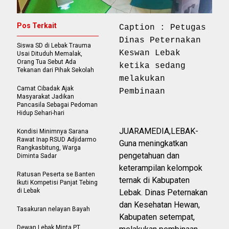
Pos Terkait
Caption : Petugas
Dinas Peternakan
Siswa SD di Lebak Trauma
Keswan Lebak
Usai Dituduh Memalak,
Orang Tua Sebut Ada
ketika sedang
Tekanan dari Pihak Sekolah
melakukan
Camat Cibadak Ajak
Pembinaan
Masyarakat Jadikan
Pancasila Sebagai Pedoman
Hidup Sehari-hari
JUARAMEDIA,LEBAK-
Kondisi Minimnya Sarana
Rawat Inap RSUD Adjidarmo
Guna meningkatkan
Rangkasbitung, Warga
pengetahuan dan
Diminta Sadar
keterampilan kelompok
Ratusan Peserta se Banten
ternak di Kabupaten
Ikuti Kompetisi Panjat Tebing
di Lebak
Lebak. Dinas Peternakan
dan Kesehatan Hewan,
Tasakuran nelayan Bayah
Kabupaten setempat,
Dewan Lebak Minta PT.