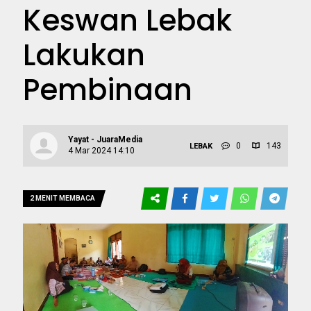
Keswan Lebak
Lakukan
Pembinaan
Yayat - JuaraMedia
0
143
LEBAK
4 Mar 2024 14:10
2 MENIT MEMBACA