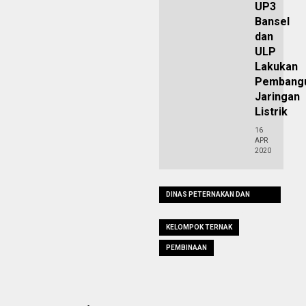
UP3
Bansel
dan
ULP
Lakukan
Pembang
Jaringan
Listrik
16
APR
2020
DINAS PETERNAKAN DAN
KESEHATAN HEWAN LEBAK
KELOMPOK TERNAK
PEMBINAAN