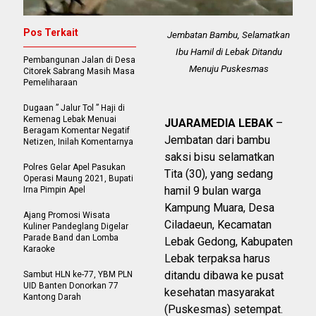
Pos Terkait
Jembatan Bambu, Selamatkan
Ibu Hamil di Lebak Ditandu
Pembangunan Jalan di Desa
Menuju Puskesmas
Citorek Sabrang Masih Masa
Pemeliharaan
Dugaan ” Jalur Tol ” Haji di
Kemenag Lebak Menuai
JUARAMEDIA LEBAK
–
Beragam Komentar Negatif
Jembatan dari bambu
Netizen, Inilah Komentarnya
saksi bisu selamatkan
Polres Gelar Apel Pasukan
Tita (30), yang sedang
Operasi Maung 2021, Bupati
hamil 9 bulan warga
Irna Pimpin Apel
Kampung Muara, Desa
Ajang Promosi Wisata
Ciladaeun, Kecamatan
Kuliner Pandeglang Digelar
Parade Band dan Lomba
Lebak Gedong, Kabupaten
Karaoke
Lebak terpaksa harus
ditandu dibawa ke pusat
Sambut HLN ke-77, YBM PLN
UID Banten Donorkan 77
kesehatan masyarakat
Kantong Darah
(Puskesmas) setempat.