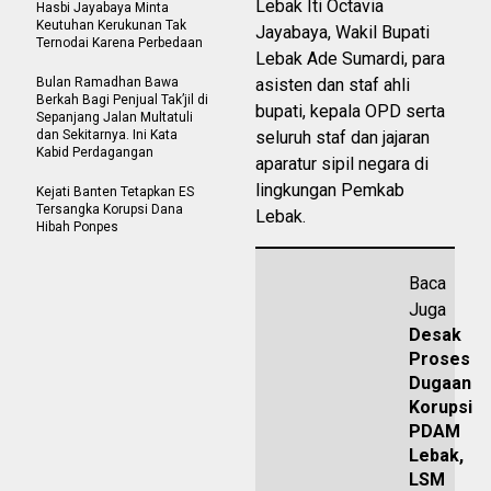
Lebak Iti Octavia
Hasbi Jayabaya Minta
Keutuhan Kerukunan Tak
Jayabaya, Wakil Bupati
Ternodai Karena Perbedaan
Lebak Ade Sumardi, para
Bulan Ramadhan Bawa
asisten dan staf ahli
Berkah Bagi Penjual Tak’jil di
bupati, kepala OPD serta
Sepanjang Jalan Multatuli
dan Sekitarnya. Ini Kata
seluruh staf dan jajaran
Kabid Perdagangan
aparatur sipil negara di
lingkungan Pemkab
Kejati Banten Tetapkan ES
Tersangka Korupsi Dana
Lebak.
Hibah Ponpes
Baca
Juga
Desak
Proses
Dugaan
Korupsi
PDAM
Lebak,
LSM