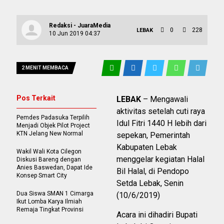
Redaksi - JuaraMedia
0
228
LEBAK
10 Jun 2019 04:37
2 MENIT MEMBACA
Pos Terkait
LEBAK
– Mengawali
aktivitas setelah cuti raya
Pemdes Padasuka Terpilih
Idul Fitri 1440 H lebih dari
Menjadi Objek Pilot Project
KTN Jelang New Normal
sepekan, Pemerintah
Kabupaten Lebak
Wakil Wali Kota Cilegon
menggelar kegiatan Halal
Diskusi Bareng dengan
Anies Baswedan, Dapat Ide
Bil Halal, di Pendopo
Konsep Smart City
Setda Lebak, Senin
Dua Siswa SMAN 1 Cimarga
(10/6/2019)
Ikut Lomba Karya Ilmiah
Remaja Tingkat Provinsi
Acara ini dihadiri Bupati