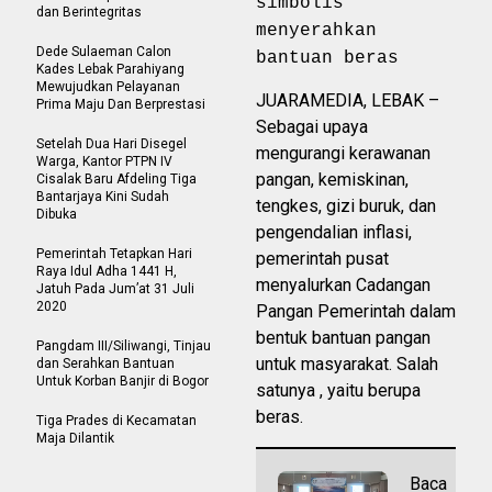
simbolis
dan Berintegritas
menyerahkan
Dede Sulaeman Calon
bantuan beras
Kades Lebak Parahiyang
Mewujudkan Pelayanan
JUARAMEDIA, LEBAK –
Prima Maju Dan Berprestasi
Sebagai upaya
Setelah Dua Hari Disegel
mengurangi kerawanan
Warga, Kantor PTPN IV
pangan, kemiskinan,
Cisalak Baru Afdeling Tiga
Bantarjaya Kini Sudah
tengkes, gizi buruk, dan
Dibuka
pengendalian inflasi,
Pemerintah Tetapkan Hari
pemerintah pusat
Raya Idul Adha 1441 H,
menyalurkan Cadangan
Jatuh Pada Jum’at 31 Juli
2020
Pangan Pemerintah dalam
bentuk bantuan pangan
Pangdam III/Siliwangi, Tinjau
untuk masyarakat. Salah
dan Serahkan Bantuan
Untuk Korban Banjir di Bogor
satunya , yaitu berupa
beras.
Tiga Prades di Kecamatan
Maja Dilantik
Baca