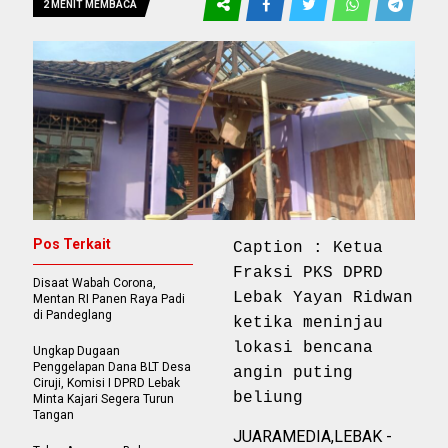
2 MENIT MEMBACA
Pos Terkait
Caption : Ketua
Fraksi PKS DPRD
Disaat Wabah Corona,
Lebak Yayan Ridwan
Mentan RI Panen Raya Padi
di Pandeglang
ketika meninjau
lokasi bencana
Ungkap Dugaan
Penggelapan Dana BLT Desa
angin puting
Ciruji, Komisi I DPRD Lebak
beliung
Minta Kajari Segera Turun
Tangan
JUARAMEDIA,LEBAK -