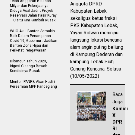
Telan Anggaran Belasan
Anggota DPRD
Milyar dan Pekerjaanya
Kabupaten Lebak
Diduga Asal Jadi , Proyek
Reservasi Jalan Pasir Kuray
sekaligus ketua fraksi
– Cisitu Kini Kembali Rusak
PKS Kabupaten Lebak,
WHO Akui Banten Semakin
Yayan Ridwan meninjau
Baik Dalam Penanganan
langsung lokasi bencana
Covid-19, Gubernur : Jadikan
Banten Zona Hijau dan
alam angin puting beliung
Perketat Pengawasan
di Kampung Dederan dan
kampung Lebak Siuh,
Dibangun Tahun 2023,
Irigasi Cisangu Bawah
Gunung Kencana. Selasa
Kondisinya Rusak
(10/05/2022)
Menteri PANRB Akan Hadiri
Peresmian MPP Pandeglang
Baca
Juga
Komisi
X
DPR
RI