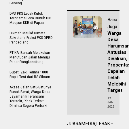
Beneng
DPD PKS Lebak Kutuk
Terorisme Bom Bunuh Diri
Baca
Maupun KKB di Papua
Juga
Warga
Hikmah Maulid Dimata
Sekretaris Fraksi PKS DPRD
Desa
Pandeglang
Harumsar
Antusias
PT KAI Bantah Melakukan
Menutupan Jalan Menuju
Divaksin,
Pasar Rangkasbitung
Prosenta
Capaian
Bupati Zaki Terima 1000
Rapid Test dari RS Siloam
Telah
Melebihi
Akses Jalan Satu-Satunya
Target
Rusak Berat, Warga Desa
Jayamanik Terancam
19
Terisolir, Pihak Terkait
JAN
Diminta Segera Perbaiki
2022
JUARAMEDIA,LEBAK -