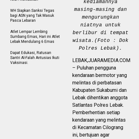
kediamannya
masing-masing dan
WH Siapkan Sanksi Tegas
bagi ASN yang Tak Masuk
mengurungkan
Pasca Lebaran
niatnya untuk
Atlet Lempar Lembing
berlibur di tempat
Sumbang Emas, Hari ini Atlet
wisata.(Foto : Dok
Lebak Mendulang 6 Emas
Polres Lebak).
Dapat Edukasi, Ratusan
Santri Al-Falah Antusias Ikuti
LEBAK,JUARAMEDIA.COM
Vaksinasi.
– Puluhan pengguna
kendaraan bermotor yang
melintas di perbatasan
Kabupaten Sukabumi dan
Lebak dihentikan anggota
Satlantas Polres Lebak.
Pemberhentian setiap
kendaraan yang melintas
di Kecamatan Cilograng
ini, bertujuan agar