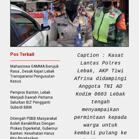
Pos Terkait
Caption : Kasat
Lantas Polres
Mahasiswa GAMMA Berujuk
Lebak, AKP Tiwi
Rasa , Desak Kajari Lebak
Transparansi Pengusutan
Afrina didampingi
Kasus.
Anggota TNI AD
Pemprov Banten, Lebak
Kodim 0603 Lebak
Menjadi Daerah Pertama
tengah
Salurkan BLT Pengganti
Subsidi BBM.
menyampaikan
permintaan kepada
Ditengah PSBB Masyarakat
Boleh Beraktifitas Dengan
warga untuk
Prokes Diperketat, Gubernur
kembali pulang ke
Banten: Kesehatan Harus
Kita Prioritaskan