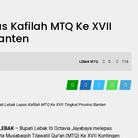
s Kafilah MTQ Ke XVII
Banten
0
116
LEBAK
MTQ
ti Lebak Lepas Kafilah MTQ Ke XVII Tingkat Provinsi Banten
LEBAK
– Bupati Lebak Iti Octavia Jayabaya melepas
ta Musabaqoh Tilawatil Qur’an (MTQ) Ke XVII Kontingen