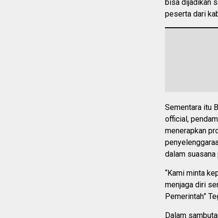
bisa dijadikan 
peserta dari ka
Sementara itu 
official, penda
menerapkan pro
penyelenggaraan
dalam suasana p
“Kami minta ke
menjaga diri se
Pemerintah” Te
Dalam sambutan