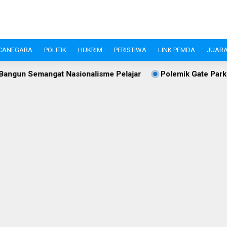
CANEGARA
POLITIK
HUKRIM
PERISTIWA
LINK PEMDA
JUARA
asionalisme Pelajar
Polemik Gate Parkir Jalan S.A. Tirtay