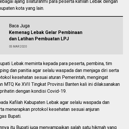
sebagai ajang silaturahmi para peserta kafilah Lebak dengan
bupaten kota yang lain.
Baca Juga
Kemenag Lebak Gelar Pembinaan
dan Latihan Pembuatan LPJ
05 MAR 2020
Bupati Lebak meminta kepada para peserta, pembina, tim
mping dan panitia agar selalu waspada dan menjaga diri serta
tokol kesehatan sesuai aturan Pemerintah, mengingat
 MTQ Ke XVII Tingkat Provinsi Banten kali ini dilaksanakan
rihatin dengan kondisi Covid-19.
pada Kafilah Kabupaten Lebak agar selalu waspada dan
rta menerapkan protokol kesehatan sesuai anjuran
gas Bupati.
nya itu Bupati juga menyampaikan salah satu hikmah yang