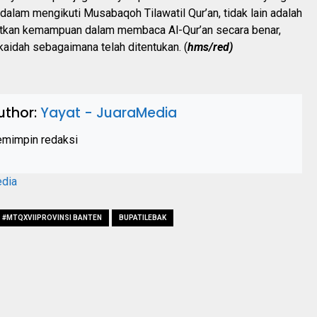
dalam mengikuti Musabaqoh Tilawatil Qur’an, tidak lain adalah
tkan kemampuan dalam membaca Al-Qur’an secara benar,
aidah sebagaimana telah ditentukan. (
hms/red)
uthor:
Yayat - JuaraMedia
mimpin redaksi
edia
#MTQXVIIPROVINSI BANTEN
BUPATILEBAK