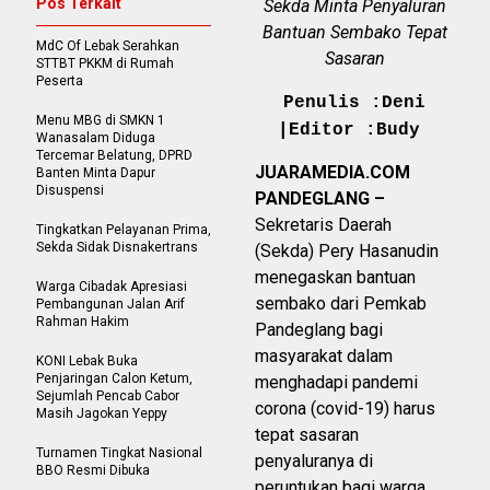
Pos Terkait
Sekda Minta Penyaluran
Bantuan Sembako Tepat
MdC Of Lebak Serahkan
Sasaran
STTBT PKKM di Rumah
Peserta
Penulis :Deni
Menu MBG di SMKN 1
|Editor :Budy
Wanasalam Diduga
Tercemar Belatung, DPRD
JUARAMEDIA.COM
Banten Minta Dapur
Disuspensi
PANDEGLANG –
Sekretaris Daerah
Tingkatkan Pelayanan Prima,
Sekda Sidak Disnakertrans
(Sekda) Pery Hasanudin
menegaskan bantuan
Warga Cibadak Apresiasi
sembako dari Pemkab
Pembangunan Jalan Arif
Rahman Hakim
Pandeglang bagi
masyarakat dalam
KONI Lebak Buka
Penjaringan Calon Ketum,
menghadapi pandemi
Sejumlah Pencab Cabor
corona (covid-19) harus
Masih Jagokan Yeppy
tepat sasaran
Turnamen Tingkat Nasional
penyaluranya di
BBO Resmi Dibuka
peruntukan bagi warga