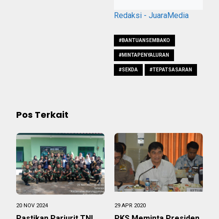
Redaksi - JuaraMedia
#BANTUANSEMBAKO
#MINTAPENYALURAN
#SEKDA
#TEPATSASARAN
Pos Terkait
20 NOV 2024
29 APR 2020
Pastikan Parjurit TNI
PKS Meminta Presiden