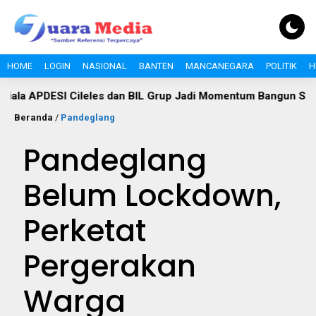
HOME
LOGIN
NASIONAL
BANTEN
MANCANEGARA
POLITIK
H
ESI Cileles dan BIL Grup Jadi Momentum Bangun Sinergi Pemu
Beranda
/
Pandeglang
Pandeglang
Belum Lockdown,
Perketat
Pergerakan
Warga