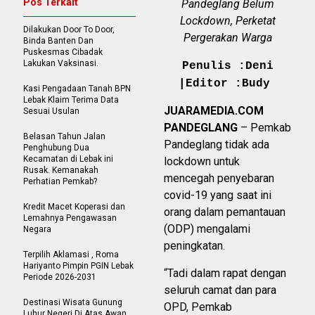
Pos Terkait
Pandeglang Belum
Lockdown, Perketat
Dilakukan Door To Door,
Pergerakan Warga
Binda Banten Dan
Puskesmas Cibadak
Lakukan Vaksinasi.
Penulis :Deni
|Editor :Budy
Kasi Pengadaan Tanah BPN
Lebak Klaim Terima Data
JUARAMEDIA.COM
Sesuai Usulan
PANDEGLANG
– Pemkab
Belasan Tahun Jalan
Pandeglang tidak ada
Penghubung Dua
Kecamatan di Lebak ini
lockdown untuk
Rusak. Kemanakah
mencegah penyebaran
Perhatian Pemkab?
covid-19 yang saat ini
Kredit Macet Koperasi dan
orang dalam pemantauan
Lemahnya Pengawasan
(ODP) mengalami
Negara
peningkatan.
Terpilih Aklamasi , Roma
Hariyanto Pimpin PGIN Lebak
“Tadi dalam rapat dengan
Periode 2026-2031
seluruh camat dan para
Destinasi Wisata Gunung
OPD, Pemkab
Luhur Negeri Di Atas Awan