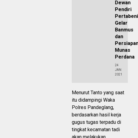
Dewan
Pendiri
Pertaben
Gelar
Banmus
dan
Persiapa
Munas
Perdana
24
JAN
2021
Menurut Tanto yang saat
itu didampingi Waka
Polres Pandeglang,
berdasarkan hasil kerja
gugus tugas terpadu di
tingkat kecamatan tadi
akan melakukan