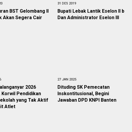
20
31 DES 2019
uran BST Gelombang II
Bupati Lebak Lantik Eselon II b
k Akan Segera Cair
Dan Administrator Eselon III
6
27 JAN 2025
alanganyar 2026
Dituding SK Pemecatan
, Korwil Pendidikan
Inskontitusional, Begini
Sekolah yang Tak Aktif
Jawaban DPD KNPI Banten
it Atlet