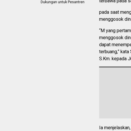
terbawa pada sa
Dukungan untuk Pesantren
pada saat mengu
menggosok dind
“M yang pertam
menggosok dind
dapat menempel 
terbuang,” kata
S.Km. kepada J
Ia menjelaskan,