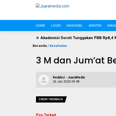
HOME
LOGIN
NASIONAL
BANTEN
MAN
Akademisi Soroti Tunggakan PBB Rp8,4 Miliar PT Wika Serpan
Beranda
/
Kesehatan
3 M dan Jum’at B
Redaksi - JuaraMedia
26 Jan 2020 09:48
2 MENIT MEMBACA
Pos Terkait