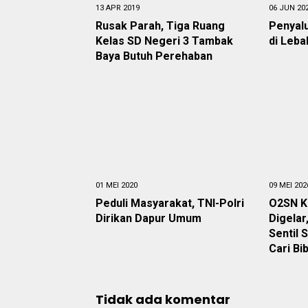
13 APR 2019
06 JUN 20
Rusak Parah, Tiga Ruang
Penyal
Kelas SD Negeri 3 Tambak
di Leba
Baya Butuh Perehaban
01 MEI 2020
09 MEI 202
Peduli Masyarakat, TNI-Polri
O2SN K
Dirikan Dapur Umum
Digelar
Sentil 
Cari Bib
Tidak ada komentar