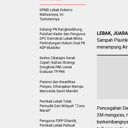
DPMD Lebak Didemo
Mahasiswa, Ini
Tuntutannya
Datangi PN Rangkasbitung,
LEBAK, JUAR
Puluhan Kader dan Pengurus
DPC Demokrat Lebak Minta
Sampah Plastik
Perlindungan Hukum Soal PK
menampung Air h
KSP Muldoko
Kedes Cikatapis Gerak
Cepat!, Bahas Strategi
Dongkrak PAD Lewat
Evaluasi TP-PKK
Potensi dan Kreatifitas
Ponpes, Diharapkan Mampu
Mencetak Santri Mandiri
Pemkab Lebak Tolak
Pemudik Dari Wilayah “Zona
Pencegahan De
Merah”
3M menguras, m
Pengurus FSPP Dilantik,
berkembangnya j
Pemkab Lebak Perkuat