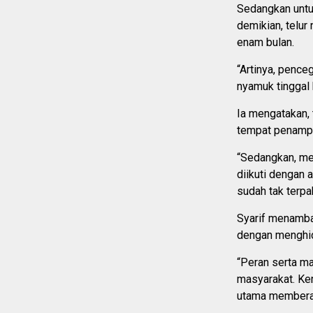
Sedangkan untuk
demikian, telur
enam bulan.
“Artinya, pence
nyamuk tinggal 
Ia mengatakan,
tempat penampu
“Sedangkan, me
diikuti dengan
sudah tak terpa
Syarif menamba
dengan menghid
“Peran serta ma
masyarakat. Ker
utama memberant