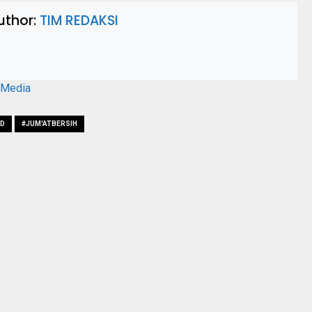
uthor:
TIM REDAKSI
aMedia
BD
#JUM'ATBERSIH