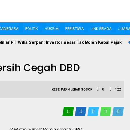
CANEGARA
POLITIK
HUKRIM
PERISTIWA
LINK PEMDA
JUARA
: Investor Besar Tak Boleh Kebal Pajak
Investasi Pandegl
ersih Cegah DBD
0
122
KESEHATAN
LEBAK
SOSOK
3 M dan Jum’at Bersih Cegah DBD