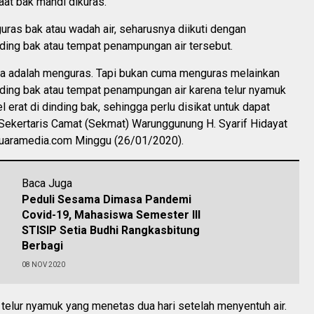
at bak mandi dikuras.
ras bak atau wadah air, seharusnya diikuti dengan
ing bak atau tempat penampungan air tersebut.
a adalah menguras. Tapi bukan cuma menguras melainkan
ing bak atau tempat penampungan air karena telur nyamuk
erat di dinding bak, sehingga perlu disikat untuk dapat
 Sekertaris Camat (Sekmat) Warunggunung H. Syarif Hidayat
uaramedia.com Minggu (26/01/2020).
Baca Juga
Peduli Sesama Dimasa Pandemi
Covid-19, Mahasiswa Semester lll
STISIP Setia Budhi Rangkasbitung
Berbagi
08 NOV 2020
 telur nyamuk yang menetas dua hari setelah menyentuh air.