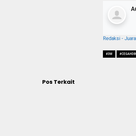
A
Redaksi - Juar
#3M
#CEGAHD
Pos Terkait