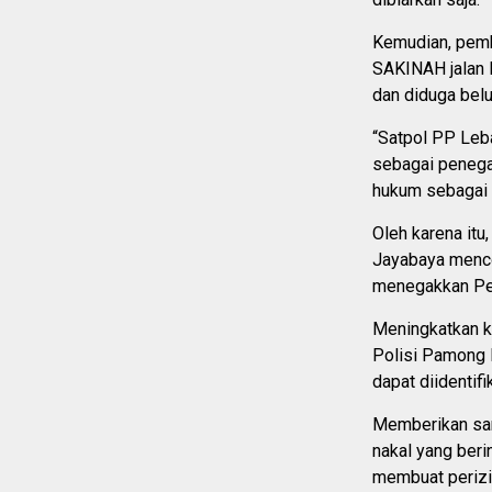
Kemudian, pemb
SAKINAH jalan 
dan diduga belu
“Satpol PP Leba
sebagai penega
hukum sebagai p
Oleh karena it
Jayabaya mencop
menegakkan Per
Meningkatkan 
Polisi Pamong P
dapat diidentif
Memberikan san
nakal yang beri
membuat perizin