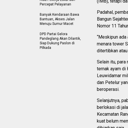
(IMB), tetapi d
Percepat Pelayanan
Padahal, pemban
Banyak Kendaraan Bawa
Bangun Sejahte
Bantuan, Akses Jalan
Menuju Sumur Macet
Nomor 11 Tahun
DPD Partai Gelora
“Meskipun ada a
Pandeglang Akan Dilantik,
Siap Dukung Paslon di
menara tower S
Pilkada
ditertibkan atau
Selain itu, pa
ternak ayam d
Leuwidamar mili
dan Petelur yan
beroperasi.
Selanjutnya, pa
berlokasi di ja
Kecamatan Rang
kuat belum men
dibiarkan saja.