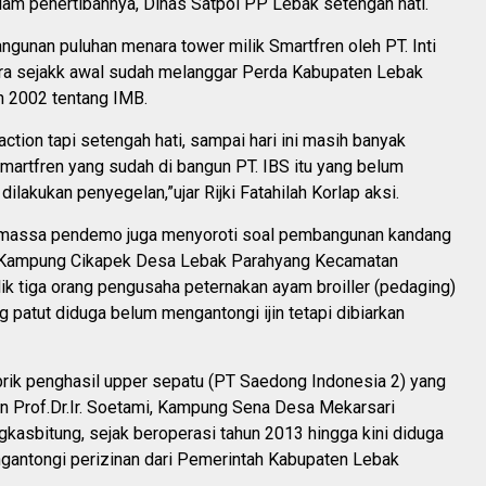
alam penertibannya, Dinas Satpol PP Lebak setengah hati.
gunan puluhan menara tower milik Smartfren oleh PT. Inti
ra sejakk awal sudah melanggar Perda Kabupaten Lebak
 2002 tentang IMB.
ction tapi setengah hati, sampai hari ini masih banyak
martfren yang sudah di bangun PT. IBS itu yang belum
 dilakukan penyegelan,”ujar Rijki Fatahilah Korlap aksi.
ra massa pendemo juga menyoroti soal pembangunan kandang
i Kampung Cikapek Desa Lebak Parahyang Kecamatan
k tiga orang pengusaha peternakan ayam broiller (pedaging)
g patut diduga belum mengantongi ijin tetapi dibiarkan
brik penghasil upper sepatu (PT Saedong Indonesia 2) yang
lan Prof.Dr.Ir. Soetami, Kampung Sena Desa Mekarsari
kasbitung, sejak beroperasi tahun 2013 hingga kini diduga
gantongi perizinan dari Pemerintah Kabupaten Lebak