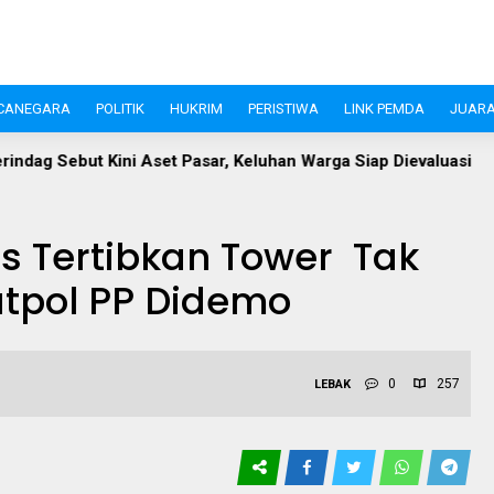
CANEGARA
POLITIK
HUKRIM
PERISTIWA
LINK PEMDA
JUARA
sar, Keluhan Warga Siap Dievaluasi
Perangi Stunting, Ket
us Tertibkan Tower Tak
atpol PP Didemo
0
257
LEBAK