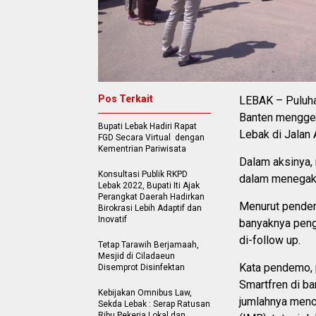
Pos Terkait
LEBAK – Puluh
Banten menggel
Bupati Lebak Hadiri Rapat
Lebak di Jalan
FGD Secara Virtual dengan
Kementrian Pariwisata
Dalam aksinya
Konsultasi Publik RKPD
dalam menegaka
Lebak 2022, Bupati Iti Ajak
Perangkat Daerah Hadirkan
Menurut pendem
Birokrasi Lebih Adaptif dan
Inovatif
banyaknya penga
di-follow up.
Tetap Tarawih Berjamaah,
Mesjid di Ciladaeun
Kata pendemo, 
Disemprot Disinfektan
Smartfren di ba
Kebijakan Omnibus Law,
jumlahnya menc
Sekda Lebak : Serap Ratusan
Ribu Pekerja Lokal dan