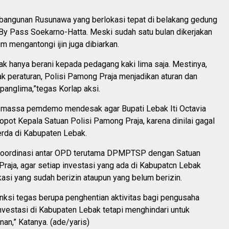
angunan Rusunawa yang berlokasi tepat di belakang gedung
By Pass Soekarno-Hatta. Meski sudah satu bulan dikerjakan
m mengantongi ijin juga dibiarkan.
k hanya berani kepada pedagang kaki lima saja. Mestinya,
k peraturan, Polisi Pamong Praja menjadikan aturan dan
anglima,”tegas Korlap aksi.
u, massa pemdemo mendesak agar Bupati Lebak Iti Octavia
ot Kepala Satuan Polisi Pamong Praja, karena dinilai gagal
da di Kabupaten Lebak.
koordinasi antar OPD terutama DPMPTSP dengan Satuan
raja, agar setiap investasi yang ada di Kabupatcn Lebak
ikasi yang sudah berizin ataupun yang belum berizin.
ksi tegas berupa penghentian aktivitas bagi pengusaha
nvestasi di Kabupaten Lebak tetapi menghindari untuk
an,” Katanya. (ade/yaris)