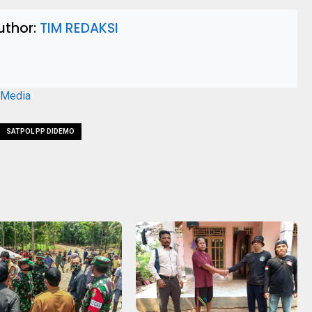
uthor:
TIM REDAKSI
aMedia
SATPOL PP DIDEMO