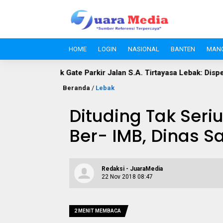
HOME
LOGIN
NASIONAL
BANTEN
MAN
kir Jalan S.A. Tirtayasa Lebak: Disperindag Sebut Kini Aset Pa
Beranda
/
Lebak
Dituding Tak Seri
Ber- IMB, Dinas S
Redaksi - JuaraMedia
22 Nov 2018 08:47
2 MENIT MEMBACA