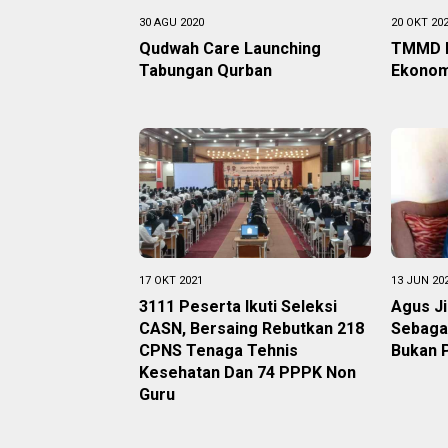
30 AGU 2020
20 OKT 20
Qudwah Care Launching
TMMD P
Tabungan Qurban
Ekonom
17 OKT 2021
13 JUN 20
3111 Peserta Ikuti Seleksi
Agus Ji
CASN, Bersaing Rebutkan 218
Sebaga
CPNS Tenaga Tehnis
Bukan 
Kesehatan Dan 74 PPPK Non
Guru