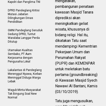
mengatakan,
Kapolri dan Panglima TNI
pembangunan penataan
DPRD Pandeglang Kritisi
kawasan Masjid Tanara
Mutasi Jabatan
diprediksi akan
Dilingkungan Dinas
Pendidikan
meningkatkan geliat
wisata, khususnya di
GMNI Pandeglang Geruduk
Gedung DPRD, Tuntut
bidang religi. Hal itu,
Waralaba Langgar Perda
dikatakan Tatu saat
Ditutup
mendampingi Kementrian
Utamakan Kualitas
Pekerjaan Umum dan
Sembako, PT Aam
Perumahan Rakyat
Kerjasama dengan
Pengusaha Lokal
(PUPR) dan KEMENPAR
untuk meletakan batu
Lakalantas di Pandeglang
Merenggut Nyawa, Korban
pertama (groundbreaking)
Meninggal Diduga Warga
di Kawasan Masjid Syech
Lebak
Nawawi Al Bantani, Kamis
Wagub Minta Masyarakat
(03/10/2019).
Tak Bingung Soal New
Normal
Tatu juga mengusulkan,