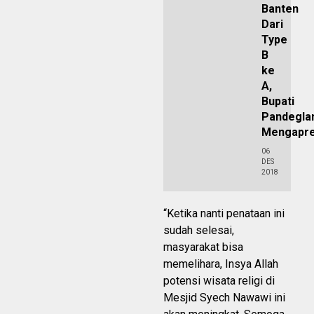
Banten
Dari
Type
B
ke
A,
Bupati
Pandegla
Mengapre
06
DES
2018
“Ketika nanti penataan ini
sudah selesai,
masyarakat bisa
memelihara, Insya Allah
potensi wisata religi di
Mesjid Syech Nawawi ini