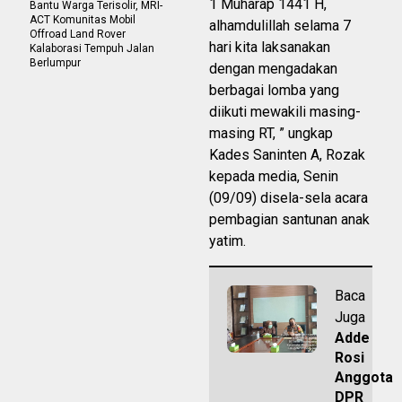
1 Muharap 1441 H,
Bantu Warga Terisolir, MRI-
ACT Komunitas Mobil
alhamdulillah selama 7
Offroad Land Rover
hari kita laksanakan
Kalaborasi Tempuh Jalan
Berlumpur
dengan mengadakan
berbagai lomba yang
diikuti mewakili masing-
masing RT, ” ungkap
Kades Saninten A, Rozak
kepada media, Senin
(09/09) disela-sela acara
pembagian santunan anak
yatim.
Baca
Juga
Adde
Rosi
Anggota
DPR