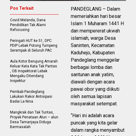
Pos Terkait
PANDEGLANG – Dalam
memeriahkan hari besar
Covid Melanda, Dana
Islam 1 Muharam 1441 H
Pendidikan Tak Alami
Refocusing
dan mempererat ukwah
islamiah, warga Desa
Peringati HUT ke 51, DPC
Saninten, Kecamatan
PDIP Lebak Potong Tumpeng
Serempak di Seluruh PAC
Kaduhejo, Kabupaten
Pandeglang menggelar
Aula Kotor Berujung Amarah
Keluar Kata Kata Tak Pantas
berbagai lomba dan
, OB Inspektorat Lebak
santunan anak yatim,
Mengaku Ditendang
Inspektur
diawali dengan acara
pawai obor yang diikuti
Pemkab Pandeglang
oleh semua lapisan
Lakukan Rakor Antisipasi
Badai La Nina
masyarakat setempat.
Mangkrak dan Tak Tuntas,
“Hari ini adalah acara
Proyek Penataan Alun – alun
Desa Tamanjaya Diduga
puncak yang kita gelar
Bermasalah
dalam rangka menyambut