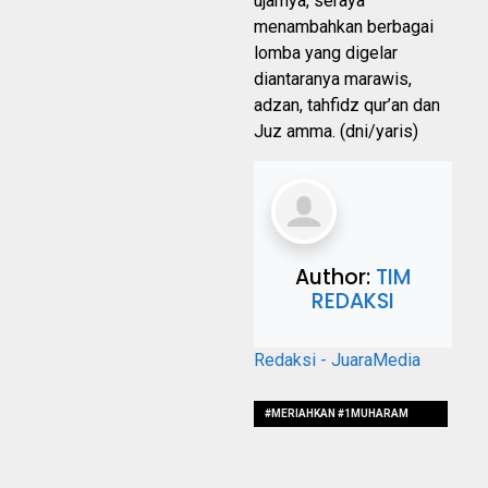
ujarnya, seraya
menambahkan berbagai
lomba yang digelar
diantaranya marawis,
adzan, tahfidz qur’an dan
Juz amma. (dni/yaris)
Author:
TIM
REDAKSI
Redaksi - JuaraMedia
#MERIAHKAN #1MUHARAM
#WARGADESASANINTEN
#GELARLOMBADANSANTUNAN