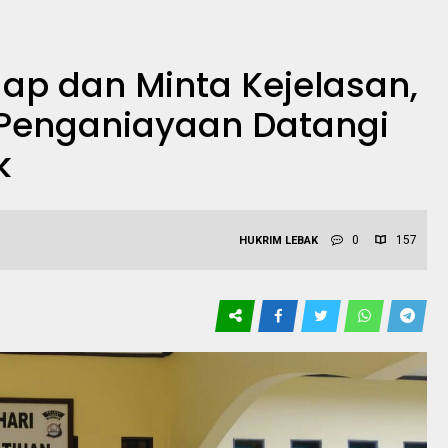
p dan Minta Kejelasan,
 Penganiayaan Datangi
k
0
157
HUKRIM
LEBAK