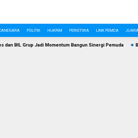
CANEGARA
POLITIK
HUKRIM
PERISTIWA
LINK PEMDA
JUARA
entum Bangun Sinergi Pemuda
Bukan Sekadar Gerak Jalan,