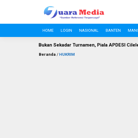
HOME
LOGIN
NASIONAL
BANTEN
MAN
adar Turnamen, Piala APDESI Cileles dan BIL Grup Jadi Mom
Beranda
/
HUKRIM