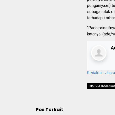
penganiyaan) ti
sebagai otak o
terhadap korban
“Pada prinsifny
katanya. (ade/y
A
Redaksi - Juar
MAPOLSEK CIBADAK
Pos Terkait