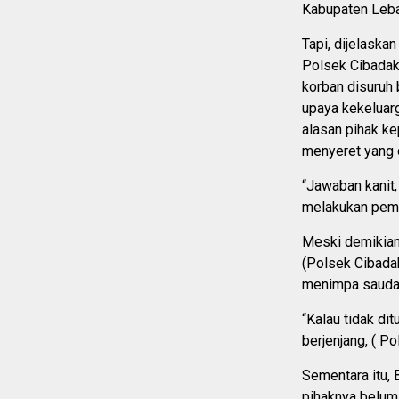
Kabupaten Leba
Tapi, dijelaska
Polsek Cibadak,
korban disuruh
upaya kekeluarg
alasan pihak ke
menyeret yang 
“Jawaban kanit,
melakukan pemu
Meski demikian
(Polsek Cibada
menimpa saudar
“Kalau tidak dit
berjenjang, ( Po
Sementara itu,
pihaknya belum 