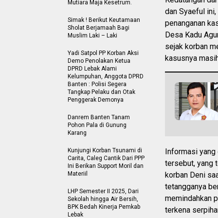
Mutiara Maja Kesetrum.
dan Syaeful ini
Simak ! Berikut Keutamaan
penanganan kas
Sholat Berjamaah Bagi
Desa Kadu Agun
Muslim Laki – Laki
sejak korban me
Yadi Satpol PP Korban Aksi
kasusnya masih
Demo Penolakan Ketua
DPRD Lebak Alami
Kelumpuhan, Anggota DPRD
Banten : Polisi Segera
Tangkap Pelaku dan Otak
Penggerak Demonya
Danrem Banten Tanam
Pohon Pala di Gunung
Karang
Kunjungi Korban Tsunami di
Informasi yang
Carita, Caleg Cantik Dari PPP
tersebut, yang t
Ini Berikan Support Moril dan
Materiil
korban Deni sa
tetangganya be
LHP Semester II 2025, Dari
memindahkan po
Sekolah hingga Air Bersih,
BPK Bedah Kinerja Pemkab
terkena serpiha
Lebak