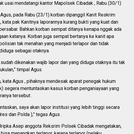
k usai mendatangi kantor Mapolsek Cibadak , Rabu (30/1)
n Agus, pada Rabu (23/1) korban dipanggil Kanit Reskrim
 kata pak Kanitnya laporannya kurang bukti yang kuat dan
 bersabar. Bahkan korban sempat ditanya kenapa nggak ada
aan katanya. Korban juga sempat bertanya ke kanit apa
polisian tak menahan yang menjadi terlapor dan tidak
diduga sebagai otaknya.
 sudah dikenakan wajib lapor dan yang diduga otaknya itu tak
kulan,” timpal Agus.
, kata Agus , pihaknya mendesak aparat penegak hukum
k) segera mentuntaskan kasus korban penganiayaan yang
anya tersebut .
untaskan, saya akan lapor institusi yang lebih tinggi secara
lres dan Polda ),” tegas Agus .
 Bripka Asep anggota Reksrim Polsek Cibadak mengatakan,
bisa menangkap terlapor, karena terlapor (pelaku