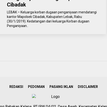
Cibadak
LEBAK – Keluarga korban dugaan penganiyaan mendatangi
kantor Mapolsek Cibadak, Kabupaten Lebak, Rabu
(30/1/2019). Kedatangan dari keluarga Korban dugaan
Penganiyaan..
REDAKSI
PEDOMAN
PASANG IKLAN
DISCLAIMER
g Babakan Kalapa, RT/RW 04/02, Desa Aweh, Kecamatan Kalan