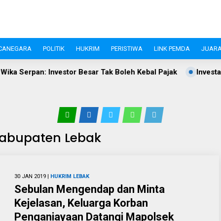
CANEGARA
POLITIK
HUKRIM
PERISTIWA
LINK PEMDA
JUARA
a Serpan: Investor Besar Tak Boleh Kebal Pajak
Investasi 
Kabupaten Lebak
30 JAN 2019 |
HUKRIM
LEBAK
Sebulan Mengendap dan Minta
Kejelasan, Keluarga Korban
Penganiayaan Datangi Mapolsek