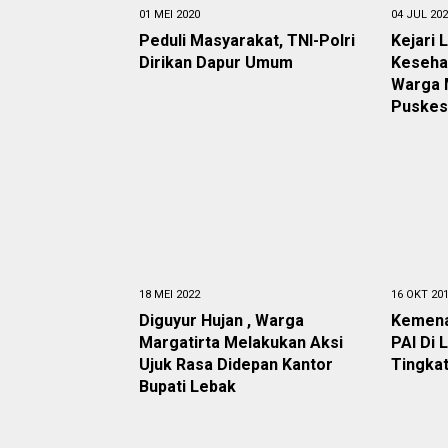
01 MEI 2020
04 JUL 20
Peduli Masyarakat, TNI-Polri
Kejari 
Dirikan Dapur Umum
Kesehat
Warga 
Puske
18 MEI 2022
16 OKT 20
Diguyur Hujan , Warga
Kemena
Margatirta Melakukan Aksi
PAI Di 
Ujuk Rasa Didepan Kantor
Tingka
Bupati Lebak