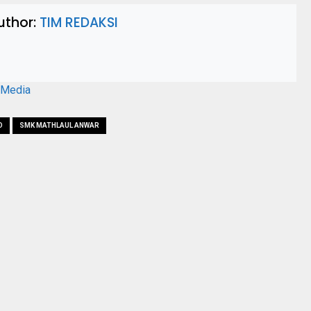
uthor:
TIM REDAKSI
aMedia
D
SMK MATHLAUL ANWAR