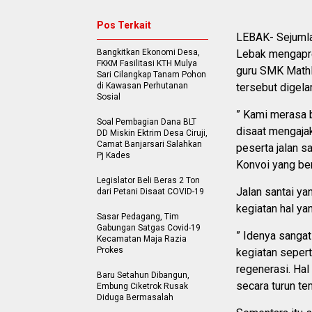
Pos Terkait
LEBAK- Sejuml
Bangkitkan Ekonomi Desa,
Lebak mengapres
FKKM Fasilitasi KTH Mulya
guru SMK Mathl
Sari Cilangkap Tanam Pohon
di Kawasan Perhutanan
tersebut digel
Sosial
” Kami merasa 
Soal Pembagian Dana BLT
disaat mengaja
DD Miskin Ektrim Desa Ciruji,
Camat Banjarsari Salahkan
peserta jalan sa
Pj Kades
Konvoi yang be
Legislator Beli Beras 2 Ton
Jalan santai y
dari Petani Disaat COVID-19
kegiatan hal ya
Sasar Pedagang, Tim
Gabungan Satgas Covid-19
” Idenya sanga
Kecamatan Maja Razia
Prokes
kegiatan sepert
regenerasi. Hal
Baru Setahun Dibangun,
secara turun tem
Embung Ciketrok Rusak
Diduga Bermasalah