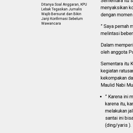
Sementara itu 
Ditanya Soal Anggaran, KPU
menyaksikan kon
Lebak Tegaskan Jurnalis
Wajib Bersurat dan Bikin
dengan momen i
Janji Konfirmasi Sebelum
Wawancara
” Saya pernah m
melintasi bebe
Dalam memperin
oleh anggota P
Sementara itu K
kegiatan ratusa
kekompakan dan
Maulid Nabi M
” Karena ini
karena itu, k
melakukan jal
santai ini bi
(ding/yaris ).