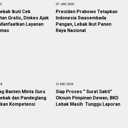
25
07 JAN 2026
Lebak Ikuti Cek
Presiden Prabowo Tetapkan
an Gratis, Dinkes Ajak
Indonesia Swasembada
Manfaatkan Layanan
Pangan, Lebak Ikut Panen
smas
Raya Nasional
18
21 MEI 2024
g Banten Minta Guru
Siap Proses ” Surat Sakti”
Lebak dan Pandeglang
Oknum Pimpinan Dewan, BKD
tkan Kompetensi
Lebak Masih Tunggu Laporan