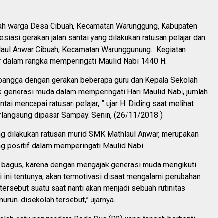
ah warga Desa Cibuah, Kecamatan Warunggung, Kabupaten
iasi gerakan jalan santai yang dilakukan ratusan pelajar dan
aul Anwar Cibuah, Kecamatan Warunggunung. Kegiatan
ar dalam rangka memperingati Maulid Nabi 1440 H.
bangga dengan gerakan beberapa guru dan Kepala Sekolah
k generasi muda dalam memperingati Hari Maulid Nabi, jumlah
ntai mencapai ratusan pelajar, ” ujar H. Diding saat melihat
rlangsung dipasar Sampay. Senin, (26/11/2018 ).
ang dilakukan ratusan murid SMK Mathlaul Anwar, merupakan
ng positif dalam memperingati Maulid Nabi.
t bagus, karena dengan mengajak generasi muda mengikuti
i ini tentunya, akan termotivasi disaat mengalami perubahan
 tersebut suatu saat nanti akan menjadi sebuah rutinitas
urun, disekolah tersebut,” ujarnya.