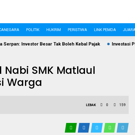
CANEGARA
POLITIK
HUKRIM
PERISTIWA
LINK PEMDA
JUARA
Besar Tak Boleh Kebal Pajak
Investasi Pandeglang Tembus R
d Nabi SMK Matlaul
si Warga
0
159
LEBAK