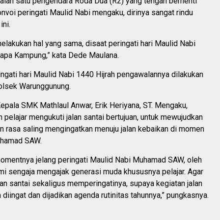
salah satu pengendara Roda Dua (R2) yang tengah berhenti
voi peringati Maulid Nabi mengaku, dirinya sangat rindu
ni.
elakukan hal yang sama, disaat peringati hari Maulid Nabi
rapa Kampung,” kata Dede Maulana.
gati hari Maulid Nabi 1440 Hijrah pengawalannya dilakukan
olsek Warunggunung.
epala SMK Mathlaul Anwar, Erik Heriyana, ST. Mengaku,
n pelajar mengukuti jalan santai bertujuan, untuk mewujudkan
 rasa saling mengingatkan menuju jalan kebaikan di momen
uhamad SAW.
 momentnya jelang peringati Maulid Nabi Muhamad SAW, oleh
ami sengaja mengajak generasi muda khususnya pelajar. Agar
an santai sekaligus memperingatinya, supaya kegiatan jalan
sa diingat dan dijadikan agenda rutinitas tahunnya,” pungkasnya.