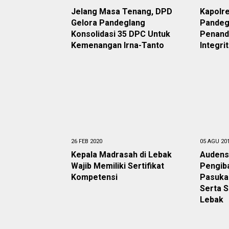
Jelang Masa Tenang, DPD
Kapolre
Gelora Pandeglang
Pandeg
Konsolidasi 35 DPC Untuk
Penand
Kemenangan Irna-Tanto
Integri
26 FEB 2020
05 AGU 20
Kepala Madrasah di Lebak
Audens
Wajib Memiliki Sertifikat
Pengiba
Kompetensi
Pasukan
Serta S
Lebak