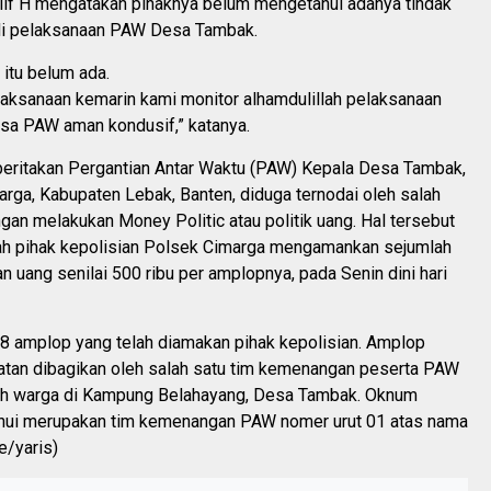
lif H mengatakan pihaknya belum mengetahui adanya tindak
di pelaksanaan PAW Desa Tambak.
 itu belum ada.
laksanaan kemarin kami monitor alhamdulillah pelaksanaan
a PAW aman kondusif,” katanya.
eritakan Pergantian Antar Waktu (PAW) Kepala Desa Tambak,
rga, Kabupaten Lebak, Banten, diduga ternodai oleh salah
an melakukan Money Politic atau politik uang. Hal tersebut
lah pihak kepolisian Polsek Cimarga mengamankan sejumlah
n uang senilai 500 ribu per amplopnya, pada Senin dini hari
18 amplop yang telah diamakan pihak kepolisian. Amplop
atan dibagikan oleh salah satu tim kemenangan peserta PAW
h warga di Kampung Belahayang, Desa Tambak. Oknum
ahui merupakan tim kemenangan PAW nomer urut 01 atas nama
e/yaris)