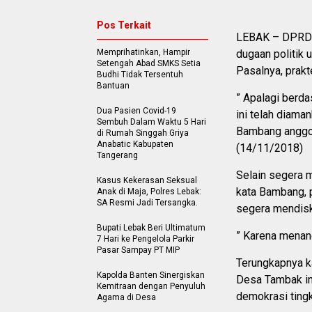
Pos Terkait
LEBAK – DPRD 
Memprihatinkan, Hampir
dugaan politik
Setengah Abad SMKS Setia
Pasalnya, prak
Budhi Tidak Tersentuh
Bantuan
” Apalagi berda
Dua Pasien Covid-19
ini telah diama
Sembuh Dalam Waktu 5 Hari
Bambang anggot
di Rumah Singgah Griya
Anabatic Kabupaten
(14/11/2018)
Tangerang
Selain segera 
Kasus Kekerasan Seksual
kata Bambang, 
Anak di Maja, Polres Lebak:
SA Resmi Jadi Tersangka.
segera mendisku
Bupati Lebak Beri Ultimatum
” Karena menan
7 Hari ke Pengelola Parkir
Pasar Sampay PT MIP
Terungkapnya k
Kapolda Banten Sinergiskan
Desa Tambak ini
Kemitraan dengan Penyuluh
demokrasi tingk
Agama di Desa