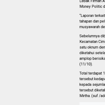
Lebak Firman A
Money Politic 
“Laporan terkait
tahapan dan pe
musyawarah des
Sebelumnya dib
Kecamatan Cima
satu oknum deng
diketahui sete
amplop berisika
(11/10).
Total terdapat 
tersebut kedap
kepada sejumla
tersebut diket
Mirtha. (suf /ad