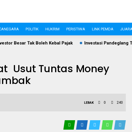
CANEGARA
POLITIK
HUKRIM
PERISTIWA
LINK PEMDA
JUARA
h Kebal Pajak
Investasi Pandeglang Tembus Rp409,4 Miliar
at Usut Tuntas Money
Tambak
0
240
LEBAK