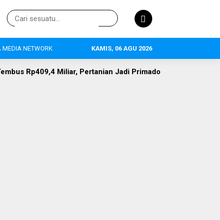
 MEDIA NETWORK
KAMIS, 06 AGU 2026
, Pertanian Jadi Primadona, 634 Tenaga Kerja Terserap
De