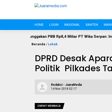
HOME
LOGIN
NASIONAL
BANTEN
MAN
akan PBB Rp8,4 Miliar PT Wika Serpan: Investor Besar Tak Bole
Beranda
/
Lebak
DPRD Desak Apar
Politik Pilkades 
Redaksi - JuaraMedia
14 Nov 2018 02:17
2 MENIT MEMBACA