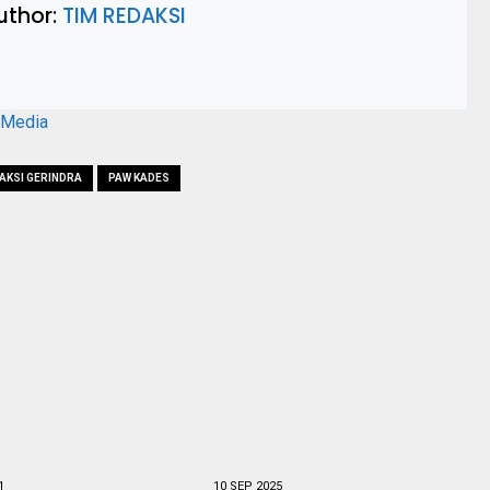
uthor:
TIM REDAKSI
aMedia
AKSI GERINDRA
PAW KADES
1
10 SEP 2025