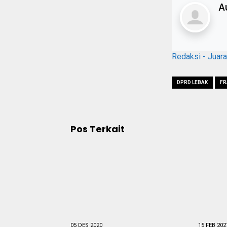
A
Redaksi - Juar
DPRD LEBAK
FR
Pos Terkait
05 DES 2020
15 FEB 202