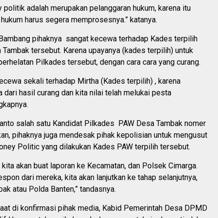
 politik adalah merupakan pelanggaran hukum, karena itu
 hukum harus segera memprosesnya.” katanya.
a Bambang pihaknya sangat kecewa terhadap Kades terpilih
Tambak tersebut. Karena upayanya (kades terpilih) untuk
rhelatan Pilkades tersebut, dengan cara cara yang curang.
cewa sekali terhadap Mirtha (Kades terpilih) , karena
ari hasil curang dan kita nilai telah melukai pesta
gkapnya.
Yanto salah satu Kandidat Pilkades PAW Desa Tambak nomer
kan, pihaknya juga mendesak pihak kepolisian untuk mengusut
ney Politic yang dilakukan Kades PAW terpilih tersebut.
i) kita akan buat laporan ke Kecamatan, dan Polsek Cimarga.
espon dari mereka, kita akan lanjutkan ke tahap selanjutnya,
bak atau Polda Banten,” tandasnya.
saat di konfirmasi pihak media, Kabid Pemerintah Desa DPMD