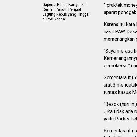
” praktek money
Gapensi Peduli Bangunkan
Rumah Pasutri Penjual
aparat penegak
Jagung Rebus yang Tinggal
di Pos Ronda
Karena itu kat
hasil PAW Desa 
memenangkan pe
“Saya merasa ke
Kemenangannya d
demokrasi ,” un
Sementara itu 
urut 3 mengata
tuntas kasus Mo
“Besok (hari in
Jika tidak ada r
yaitu Porles Le
Sementara itu 