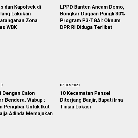
s dan Kapolsek di
LPPD Banten Ancam Demo,
lang Lakukan
Bongkar Dugaan Pungli 30%
atanganan Zona
Program P3-TGAI: Oknum
tas WBK
DPR RI Diduga Terlibat
19
07 DES 2020
i Dengan Calon
10 Kecamatan Pansel
r Bendera, Wabup :
Diterjang Banjir, Bupati Irna
 Pengibar Untuk Ikut
Tinjau Lokasi
aija Adinda Memajukan