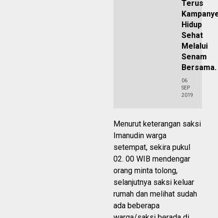
Terus
Kampany
Hidup
Sehat
Melalui
Senam
Bersama.
06
SEP
2019
Menurut keterangan saksi
Imanudin warga
setempat, sekira pukul
02. 00 WIB mendengar
orang minta tolong,
selanjutnya saksi keluar
rumah dan melihat sudah
ada beberapa
warga/saksi berada di