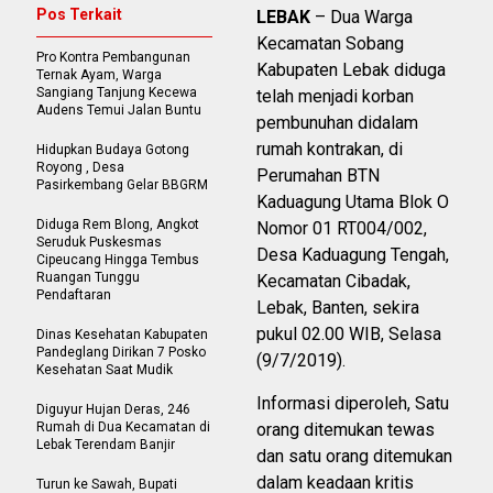
Pos Terkait
LEBAK
– Dua Warga
Kecamatan Sobang
Pro Kontra Pembangunan
Kabupaten Lebak diduga
Ternak Ayam, Warga
Sangiang Tanjung Kecewa
telah menjadi korban
Audens Temui Jalan Buntu
pembunuhan didalam
rumah kontrakan, di
Hidupkan Budaya Gotong
Royong , Desa
Perumahan BTN
Pasirkembang Gelar BBGRM
Kaduagung Utama Blok O
Diduga Rem Blong, Angkot
Nomor 01 RT004/002,
Seruduk Puskesmas
Desa Kaduagung Tengah,
Cipeucang Hingga Tembus
Ruangan Tunggu
Kecamatan Cibadak,
Pendaftaran
Lebak, Banten, sekira
pukul 02.00 WIB, Selasa
Dinas Kesehatan Kabupaten
Pandeglang Dirikan 7 Posko
(9/7/2019).
Kesehatan Saat Mudik
Informasi diperoleh, Satu
Diguyur Hujan Deras, 246
Rumah di Dua Kecamatan di
orang ditemukan tewas
Lebak Terendam Banjir
dan satu orang ditemukan
dalam keadaan kritis
Turun ke Sawah, Bupati