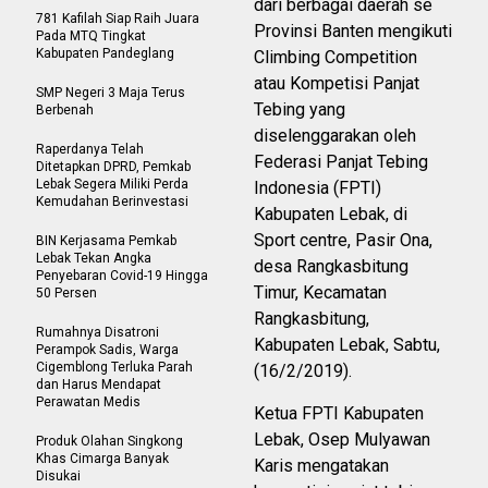
dari berbagai daerah se
781 Kafilah Siap Raih Juara
Provinsi Banten mengikuti
Pada MTQ Tingkat
Kabupaten Pandeglang
Climbing Competition
atau Kompetisi Panjat
SMP Negeri 3 Maja Terus
Tebing yang
Berbenah
diselenggarakan oleh
Raperdanya Telah
Federasi Panjat Tebing
Ditetapkan DPRD, Pemkab
Lebak Segera Miliki Perda
Indonesia (FPTI)
Kemudahan Berinvestasi
Kabupaten Lebak, di
Sport centre, Pasir Ona,
BIN Kerjasama Pemkab
Lebak Tekan Angka
desa Rangkasbitung
Penyebaran Covid-19 Hingga
Timur, Kecamatan
50 Persen
Rangkasbitung,
Rumahnya Disatroni
Kabupaten Lebak, Sabtu,
Perampok Sadis, Warga
Cigemblong Terluka Parah
(16/2/2019).
dan Harus Mendapat
Perawatan Medis
Ketua FPTI Kabupaten
Lebak, Osep Mulyawan
Produk Olahan Singkong
Khas Cimarga Banyak
Karis mengatakan
Disukai