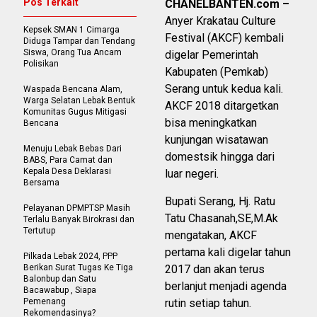
Pos Terkait
CHANELBANTEN.com –
Anyer Krakatau Culture
Kepsek SMAN 1 Cimarga
Festival (AKCF) kembali
Diduga Tampar dan Tendang
Siswa, Orang Tua Ancam
digelar Pemerintah
Polisikan
Kabupaten (Pemkab)
Serang untuk kedua kali.
Waspada Bencana Alam,
Warga Selatan Lebak Bentuk
AKCF 2018 ditargetkan
Komunitas Gugus Mitigasi
bisa meningkatkan
Bencana
kunjungan wisatawan
Menuju Lebak Bebas Dari
domestsik hingga dari
BABS, Para Camat dan
Kepala Desa Deklarasi
luar negeri.
Bersama
Bupati Serang, Hj. Ratu
Pelayanan DPMPTSP Masih
Tatu Chasanah,SE,M.Ak
Terlalu Banyak Birokrasi dan
Tertutup
mengatakan, AKCF
pertama kali digelar tahun
Pilkada Lebak 2024, PPP
Berikan Surat Tugas Ke Tiga
2017 dan akan terus
Balonbup dan Satu
berlanjut menjadi agenda
Bacawabup , Siapa
Pemenang
rutin setiap tahun.
Rekomendasinya?