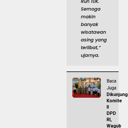
Run 10K.
Semoga
makin
banyak
wisatawan
asing yang
terlibat,”
ujarnya.
Baca
Juga
Dikunjung
Komite
II
DPD
RI,
Wagub