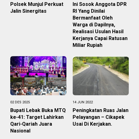
Polsek Munjul Perkuat
Ini Sosok Anggota DPR
Jalin Sinergitas
RI Yang Dinilai
Bermanfaat Oleh
Warga di Dapilnya,
Realisasi Usulan Hasil
Kerjanya Capai Ratusan
Miliar Rupiah
02 DES 2025
14 JUN 2022
Bupati Lebak Buka MTQ
Peningkatan Ruas Jalan
ke-41: Target Lahirkan
Pelayangan – Cikapek
Qari-Qariah Juara
Usai Di Kerjakan.
Nasional