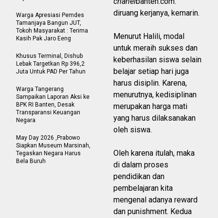
chanel
banten.com.
diruang kerjanya, kemarin.
Warga Apresiasi Pemdes
Tamanjaya Bangun JUT,
Tokoh Masyarakat : Terima
Menurut Halili, modal
Kasih Pak Jaro Eeng
untuk meraih sukses dan
Khusus Terminal, Dishub
keberhasilan siswa selain
Lebak Targetkan Rp 396,2
belajar setiap hari juga
Juta Untuk PAD Per Tahun
harus disiplin. Karena,
Warga Tangerang
menurutnya, kedisiplinan
Sampaikan Laporan Aksi ke
BPK RI Banten, Desak
merupakan harga mati
Transparansi Keuangan
yang harus dilaksanakan
Negara
oleh siswa.
May Day 2026 ,Prabowo
Siapkan Museum Marsinah,
Oleh karena itulah, maka
Tegaskan Negara Harus
Bela Buruh
di dalam proses
pendidikan dan
pembelajaran kita
mengenal adanya reward
dan punishment. Kedua