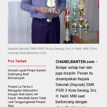
Kepala Sekolah SMK PGRI 3 Kota Serang, Drs. H. Halili. MM. (Foto
Herman/chanelbanten.com)
Pos Terkait
CHANELBANTEN.com
–
Belajar setiap hari dan
Dimyati Layak Pimpin Banten
juga disiplin. Pesan itu
Didamping Arief
Wirmansyah
disampaikan Kepala
Sekolah (Kepsek) SMK
Ponpes La Tansa 2
PGRI 3 Kota Serang, Drs.
Menggelar Silaturahmi
Dengan Wali Santri, KH
H. Halili. MM saat
Faisal : Mendidik Santri Tidak
berbincang dengan
Jadi Tanggungjawab Ponpes
Saja .