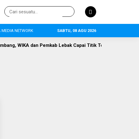
 MEDIA NETWORK
SABTU, 08 AGU 2026
Pemkab Lebak Capai Titik Temu
DLH Lebak Dorong Perluas