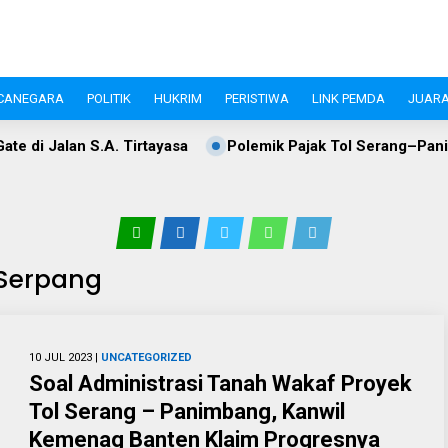
CANEGARA
POLITIK
HUKRIM
PERISTIWA
LINK PEMDA
JUARA
irtayasa
Polemik Pajak Tol Serang–Panimbang, WIKA dan 
 Serpang
10 JUL 2023 |
UNCATEGORIZED
Soal Administrasi Tanah Wakaf Proyek
Tol Serang – Panimbang, Kanwil
Kemenag Banten Klaim Progresnya