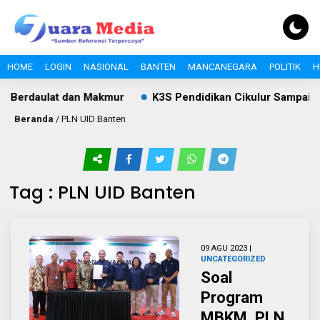
HOME
LOGIN
NASIONAL
BANTEN
MANCANEGARA
POLITIK
H
rdaulat dan Makmur
K3S Pendidikan Cikulur Sampaikan U
Beranda
/
PLN UID Banten
Tag : PLN UID Banten
09 AGU 2023 |
UNCATEGORIZED
Soal
Program
MBKM, PLN