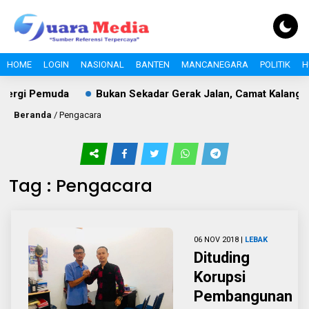
HOME
LOGIN
NASIONAL
BANTEN
MANCANEGARA
POLITIK
H
nergi Pemuda
Bukan Sekadar Gerak Jalan, Camat Kalangan
Beranda
/
Pengacara
Tag : Pengacara
06 NOV 2018 |
LEBAK
Dituding
Korupsi
Pembangunan