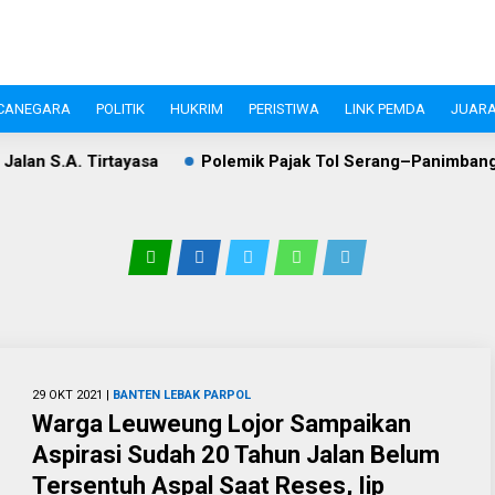
CANEGARA
POLITIK
HUKRIM
PERISTIWA
LINK PEMDA
JUARA
a
Polemik Pajak Tol Serang–Panimbang, WIKA dan Pemkab 
29 OKT 2021 |
BANTEN
LEBAK
PARPOL
Warga Leuweung Lojor Sampaikan
Aspirasi Sudah 20 Tahun Jalan Belum
Tersentuh Aspal Saat Reses, Iip