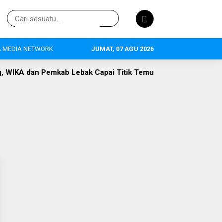
 MEDIA NETWORK
JUMAT, 07 AGU 2026
Lebak Capai Titik Temu
DLH Lebak Dorong Perluasan Seko