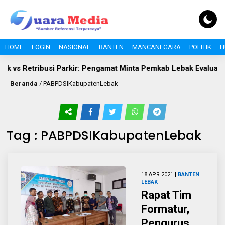
HOME
LOGIN
NASIONAL
BANTEN
MANCANEGARA
POLITIK
H
ik vs Retribusi Parkir: Pengamat Minta Pemkab Lebak Evaluasi G
Beranda
/
PABPDSIKabupatenLebak
Tag : PABPDSIKabupatenLebak
18 APR 2021 |
BANTEN
LEBAK
Rapat Tim
Formatur,
Pengurus