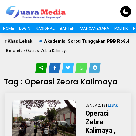
HOME
LOGIN
NASIONAL
BANTEN
MANCANEGARA
POLITIK
H
er Khas Lebak
Akademisi Soroti Tunggakan PBB Rp8,4 Milia
Beranda
/
Operasi Zebra Kalimaya
Tag : Operasi Zebra Kalimaya
05 NOV 2018 |
LEBAK
Operasi
Zebra
Kalimaya ,