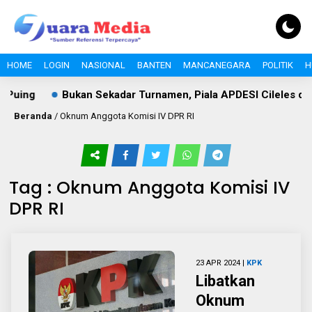
HOME
LOGIN
NASIONAL
BANTEN
MANCANEGARA
POLITIK
H
Puing
Bukan Sekadar Turnamen, Piala APDESI Cileles dan
Beranda
/
Oknum Anggota Komisi IV DPR RI
Tag : Oknum Anggota Komisi IV
DPR RI
23 APR 2024 |
KPK
Libatkan
Oknum