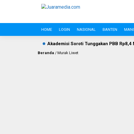
HOME
LOGIN
NASIONAL
BANTEN
MAN
Akademisi Soroti Tunggakan PBB Rp8,4 Miliar PT Wika Serpan:
Beranda
/
Murak Liwet