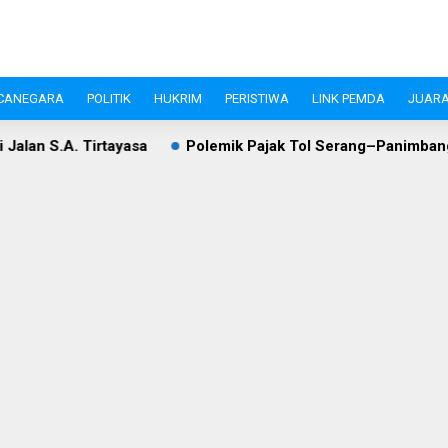
CANEGARA
POLITIK
HUKRIM
PERISTIWA
LINK PEMDA
JUARA
sa
Polemik Pajak Tol Serang–Panimbang, WIKA dan Pemkab