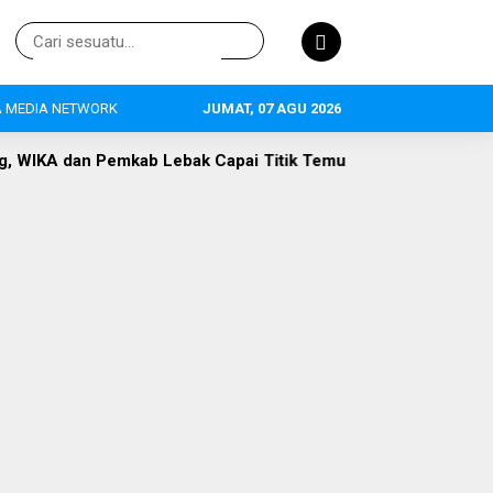
 MEDIA NETWORK
JUMAT, 07 AGU 2026
 Lebak Capai Titik Temu
DLH Lebak Dorong Perluasan Sek