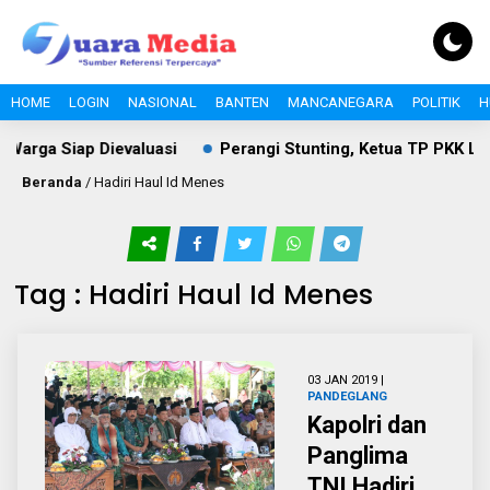
HOME
LOGIN
NASIONAL
BANTEN
MANCANEGARA
POLITIK
H
 Warga Siap Dievaluasi
Perangi Stunting, Ketua TP PKK Le
Beranda
/
Hadiri Haul Id Menes
Tag : Hadiri Haul Id Menes
03 JAN 2019 |
PANDEGLANG
Kapolri dan
Panglima
TNI Hadiri