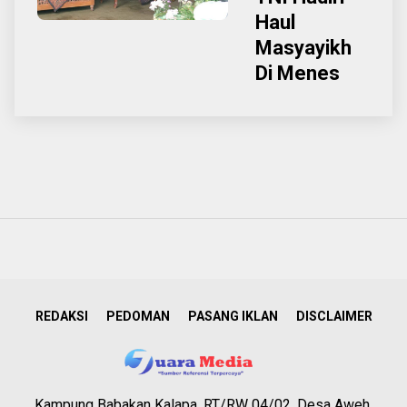
Haul
Masyayikh
Di Menes
REDAKSI
PEDOMAN
PASANG IKLAN
DISCLAIMER
Kampung Babakan Kalapa, RT/RW 04/02, Desa Aweh,