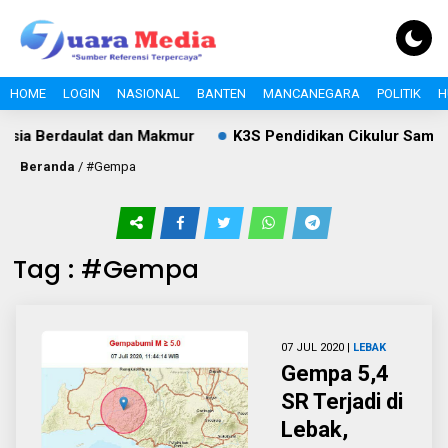
HOME
LOGIN
NASIONAL
BANTEN
MANCANEGARA
POLITIK
H
sia Berdaulat dan Makmur
K3S Pendidikan Cikulur Sampa
Beranda
/
#Gempa
Tag : #Gempa
07 JUL 2020 |
LEBAK
Gempa 5,4
SR Terjadi di
Lebak,