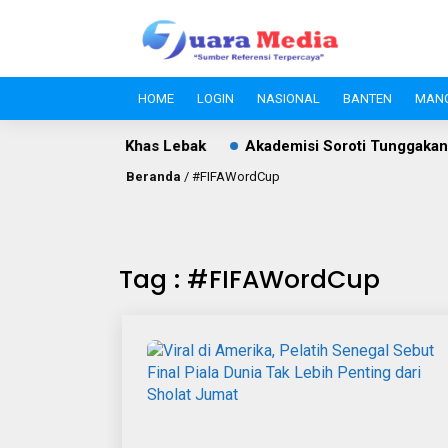
HOME
LOGIN
NASIONAL
BANTEN
MAN
an dan Kuliner Khas Lebak
Akademisi Soroti Tunggakan PBB
Beranda
/
#FIFAWordCup
Tag : #FIFAWordCup