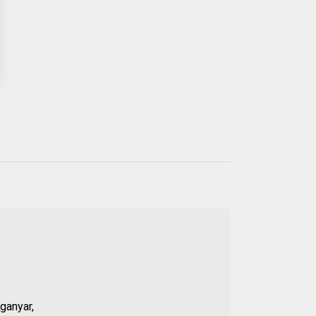
Populer
21 JUL 2026
01.
Anggota DPRD Banten
Soroti Dugaan
Kejanggalan Kasus
ganyar,
Pengeroyokan Baehaki,