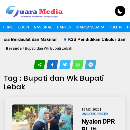
HOME
LOGIN
NASIONAL
BANTEN
MANCANEGARA
POLITIK
H
sia Berdaulat dan Makmur
K3S Pendidikan Cikulur Sampa
Beranda
/
Bupati dan Wk Bupati Lebak
Tag : Bupati dan Wk Bupati
Lebak
15 MEI 2023 |
UNCATEGORIZED
Nyalon DPR
RI, Iti