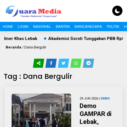
HOME
LOGIN
NASIONAL
BANTEN
MANCANEGARA
POLITIK
H
liner Khas Lebak
Akademisi Soroti Tunggakan PBB Rp8,4 Mi
Beranda
/
Dana Bergulir
Tag : Dana Bergulir
29 JUN 2026 |
DEMO
Demo
GAMPAR di
Lebak,