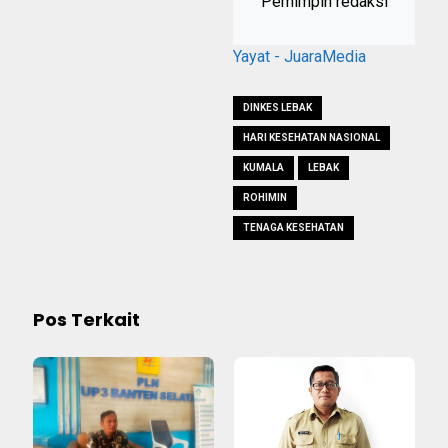
Pemimpin redaksi
Yayat - JuaraMedia
DINKES LEBAK
HARI KESEHATAN NASIONAL
KUMALA
LEBAK
ROHIMIN
TENAGA KESEHATAN
Pos Terkait