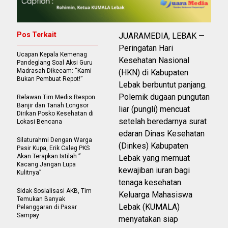
Pos Terkait
JUARAMEDIA, LEBAK —
Peringatan Hari
Ucapan Kepala Kemenag
Kesehatan Nasional
Pandeglang Soal Aksi Guru
Madrasah Dikecam: “Kami
(HKN) di Kabupaten
Bukan Pembuat Repot!”
Lebak berbuntut panjang.
Polemik dugaan pungutan
Relawan Tim Medis Respon
Banjir dan Tanah Longsor
liar (pungli) mencuat
Dirikan Posko Kesehatan di
setelah beredarnya surat
Lokasi Bencana
edaran Dinas Kesehatan
Silaturahmi Dengan Warga
(Dinkes) Kabupaten
Pasir Kupa, Erik Caleg PKS
Akan Terapkan Istilah ”
Lebak yang memuat
Kacang Jangan Lupa
kewajiban iuran bagi
Kulitnya”
tenaga kesehatan.
Sidak Sosialisasi AKB, Tim
Keluarga Mahasiswa
Temukan Banyak
Lebak (KUMALA)
Pelanggaran di Pasar
Sampay
menyatakan siap