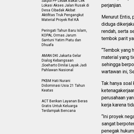
Satpol PP Lebak Bakal Cek
perjanjian.
Lokasi Akses Jalan Rusak di
Desa Cibadak Akibat
Aktifitas Truk Pengangkut
Menurut Entis,
Material Proyek Rel KA
diduga dikerjak
Peringati Tahun Baru Islam,
rendah, serta s
KOPAL Ormas Jarum
tembok parit ya
Santuni Yatim Piatu dan
Dhuafa
“Tembok yang ha
AMAN DKI Jakarta Gelar
material yang t
Dialog Kebangsaan
sehingga berpot
;Soeharto Dinilai Layak Jadi
Pahlawan Nasional
wartawan ini, 
PKBM Hati Nurani
Tak hanya soal 
Didominasi Usia 21 Tahun
ketenagakerjaan
Keatas
perusahaan yan
ACT Berikan Layanan Beras
kerja karena ti
Gratis Untuk Keluarga
Terdampak Bencana
“Ini proyek nega
sangat berpoten
penegak hukum 