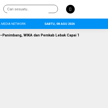
 MEDIA NETWORK
SABTU, 08 AGU 2026
 dan Pemkab Lebak Capai Titik Temu
DLH Lebak Dorong Pe