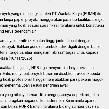
 proyek yang dimenangkan oleh PT Waskita Karya (BUMN) itu
an tanpa papan proyek, menggunakan pasir berkualitas sangat
emen yang tidak sesuai spesifikasi, terutama untuk konstruksi
ng terus terendam air.
rusnya memiliki kekuatan tinggi justru dibuat dengan
idak layak. Bahkan pondasi tembok tidak digali dengan benar
ensi tergerus atau mengalami abrasi,” tegas Entis kepada
Selasa (18/11/2025)
kualitas bangunan, HPB juga menyoroti adanya persoalan
. Entis menyebut, proyek besar ini disubkontrakkan kepada
g tidak profesional, hingga menyebabkan para pekerja mogok
dak menerima upah sesuai perjanjian awal.
ra yang nilainya besar. Jika pengerjaannya seperti ini, jelas
si merugikan negara di kemudian hari. Kami minta aparat
dan Dinas PUPR Banten, terutama bidang sumber daya air,