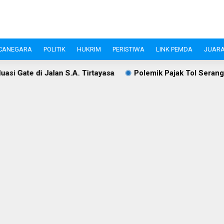
CANEGARA
POLITIK
HUKRIM
PERISTIWA
LINK PEMDA
JUARA
.A. Tirtayasa
Polemik Pajak Tol Serang–Panimbang, WIKA