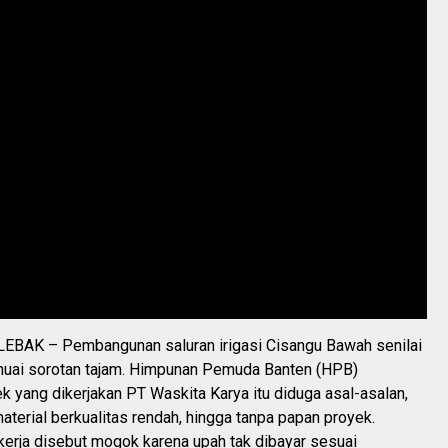
BAK – Pembangunan saluran irigasi Cisangu Bawah senilai
nuai sorotan tajam. Himpunan Pemuda Banten (HPB)
 yang dikerjakan PT Waskita Karya itu diduga asal-asalan,
erial berkualitas rendah, hingga tanpa papan proyek.
kerja disebut mogok karena upah tak dibayar sesuai