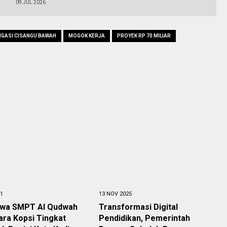
09 JUL 2026
RIGASI CISANGU BAWAH
MOGOK KERJA
PROYEK RP 70 MILIAR
21
13 NOV 2025
swa SMPT Al Qudwah
Transformasi Digital
ara Kopsi Tingkat
Pendidikan, Pemerintah