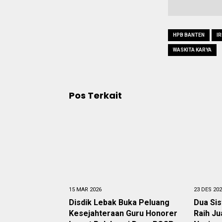
HPB BANTEN
I
WASKITA KARYA
Pos Terkait
15 MAR 2026
23 DES 20
Disdik Lebak Buka Peluang
Dua Si
Kesejahteraan Guru Honorer
Raih Ju