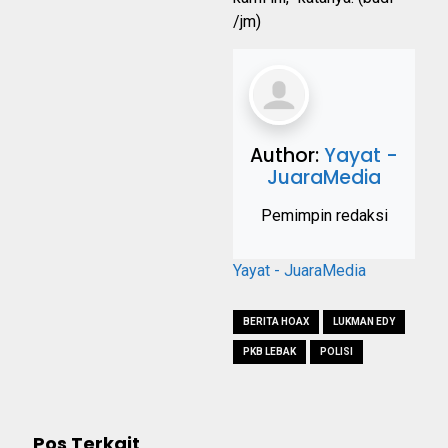
/jm)
Author:
Yayat -
JuaraMedia
Pemimpin redaksi
Yayat - JuaraMedia
BERITA HOAX
LUKMAN EDY
PKB LEBAK
POLISI
Pos Terkait