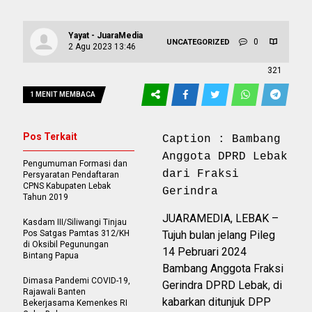
Yayat - JuaraMedia
0
UNCATEGORIZED
2 Agu 2023 13:46
321
1 MENIT MEMBACA
Pos Terkait
Caption : Bambang
Anggota DPRD Lebak
Pengumuman Formasi dan
dari Fraksi
Persyaratan Pendaftaran
CPNS Kabupaten Lebak
Gerindra
Tahun 2019
JUARAMEDIA, LEBAK –
Kasdam III/Siliwangi Tinjau
Pos Satgas Pamtas 312/KH
Tujuh bulan jelang Pileg
di Oksibil Pegunungan
14 Pebruari 2024
Bintang Papua
Bambang Anggota Fraksi
Dimasa Pandemi COVID-19,
Gerindra DPRD Lebak, di
Rajawali Banten
kabarkan ditunjuk DPP
Bekerjasama Kemenkes RI