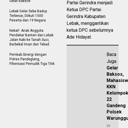
Gelar Baksos
Partai Gerindra menjadi
Ketua DPC Partai
Lebak Gelar Seba Baduy
Terbesar, Diikuti 1500
Gerindra Kabupaten
Peserta dan 19 Negara
Lebak, menggantikan
ketua DPC sebelumnya
Nekat! Anak Anggota
Pendekar Banten dari Lebak
Ade Hidayat.
Jalan Kaki ke Tanah Suci,
Berbekal Iman dan Tekad
Baca
Pemkab Sinergi dengan
Polres Pandeglang,
Juga
Filterisasi Pemudik Tiga Titik
Gelar
Baksos,
Mahasisw
KKN
Kelompo
22
Gandeng
Polsek
Warungg
20