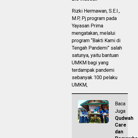
Rizki Hermawan, S.E.I.,
M.P, Pj program pada
Yayasan Prima
mengatakan, melalui
program “Bakti Kami di
Tengah Pandemi” salah
satunya, yaitu bantuan
UMKM bagi yang
terdampak pandemi
sebanyak 100 pelaku
UMKM,
Baca
Juga
Qudwah
Care
dan