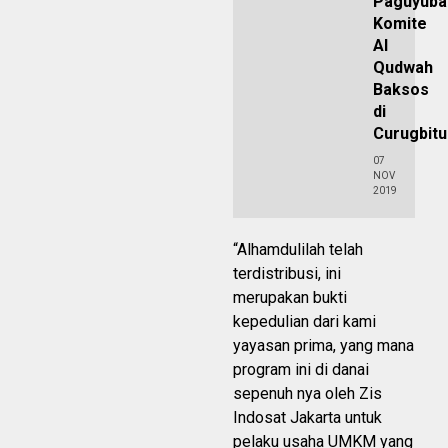
Paguyuba
Komite
Al
Qudwah
Baksos
di
Curugbit
07
NOV
2019
“Alhamdulilah telah
terdistribusi, ini
merupakan bukti
kepedulian dari kami
yayasan prima, yang mana
program ini di danai
sepenuh nya oleh Zis
Indosat Jakarta untuk
pelaku usaha UMKM yang