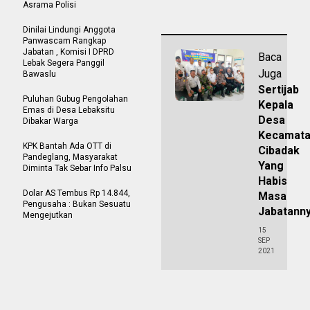
Asrama Polisi
Dinilai Lindungi Anggota
Panwascam Rangkap
Jabatan , Komisi I DPRD
Baca
Lebak Segera Panggil
Juga
Bawaslu
Sertijab
Puluhan Gubug Pengolahan
Kepala
Emas di Desa Lebaksitu
Desa
Dibakar Warga
Kecamat
KPK Bantah Ada OTT di
Cibadak
Pandeglang, Masyarakat
Yang
Diminta Tak Sebar Info Palsu
Habis
Dolar AS Tembus Rp 14.844,
Masa
Pengusaha : Bukan Sesuatu
Jabatann
Mengejutkan
15
SEP
2021