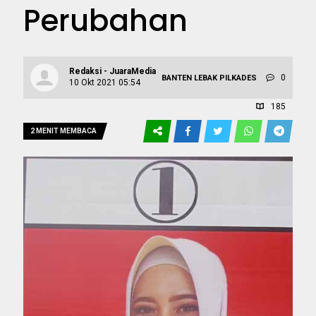
Perubahan
Redaksi - JuaraMedia
0
BANTEN
LEBAK
PILKADES
10 Okt 2021 05:54
185
2 MENIT MEMBACA