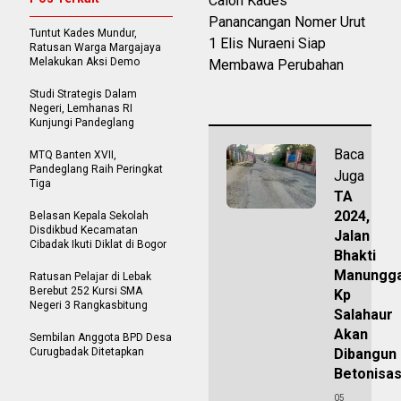
Calon Kades
Panancangan Nomer Urut
Tuntut Kades Mundur,
1 Elis Nuraeni Siap
Ratusan Warga Margajaya
Melakukan Aksi Demo
Membawa Perubahan
Studi Strategis Dalam
Negeri, Lemhanas RI
Kunjungi Pandeglang
Baca
MTQ Banten XVII,
Pandeglang Raih Peringkat
Juga
Tiga
TA
2024,
Belasan Kepala Sekolah
Disdikbud Kecamatan
Jalan
Cibadak Ikuti Diklat di Bogor
Bhakti
Manungga
Ratusan Pelajar di Lebak
Berebut 252 Kursi SMA
Kp
Negeri 3 Rangkasbitung
Salahaur
Akan
Sembilan Anggota BPD Desa
Curugbadak Ditetapkan
Dibangun
Betonisas
05