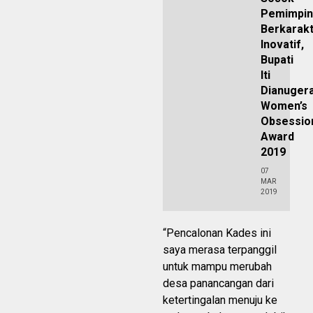
Pemimpin
Berkarak
Inovatif,
Bupati
Iti
Dianugera
Women’s
Obsessio
Award
2019
07
MAR
2019
“Pencalonan Kades ini
saya merasa terpanggil
untuk mampu merubah
desa panancangan dari
ketertingalan menuju ke