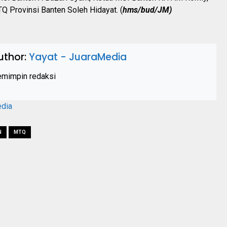
Q Provinsi Banten Soleh Hidayat. (
hms/bud/JM)
uthor:
Yayat - JuaraMedia
mimpin redaksi
edia
N
MTQ