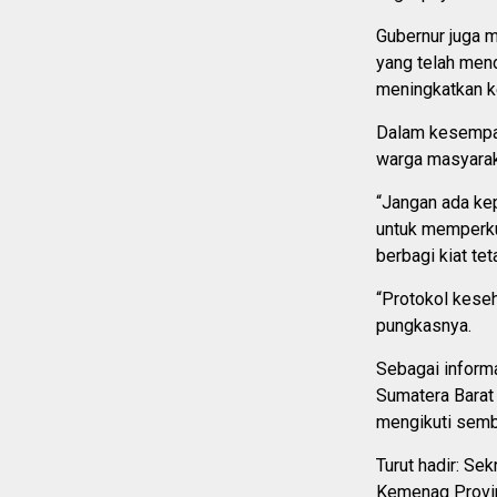
Gubernur juga 
yang telah mend
meningkatkan k
Dalam kesempat
warga masyarak
“Jangan ada ke
untuk memperkua
berbagi kiat te
“Protokol keseh
pungkasnya.
Sebagai inform
Sumatera Barat
mengikuti semb
Turut hadir: Se
Kemenag Provin