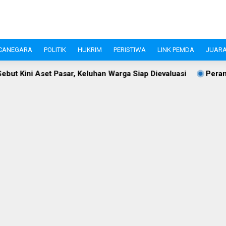
CANEGARA
POLITIK
HUKRIM
PERISTIWA
LINK PEMDA
JUARA
ar, Keluhan Warga Siap Dievaluasi
Perangi Stunting, Ketu