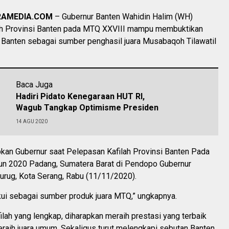
RAMEDIA.COM
– Gubernur Banten Wahidin Halim (WH)
lah Provinsi Banten pada MTQ XXVIII mampu membuktikan
 Banten sebagai sumber penghasil juara Musabaqoh Tilawatil
Baca Juga
Hadiri Pidato Kenegaraan HUT RI,
Wagub Tangkap Optimisme Presiden
14 AGU 2020
pkan Gubernur saat Pelepasan Kafilah Provinsi Banten Pada
n 2020 Padang, Sumatera Barat di Pendopo Gubernur
urug, Kota Serang, Rabu (11/11/2020).
kui sebagai sumber produk juara MTQ,” ungkapnya.
ilah yang lengkap, diharapkan meraih prestasi yang terbaik
raih juara umum. Sekaligus turut melengkapi sebutan Banten