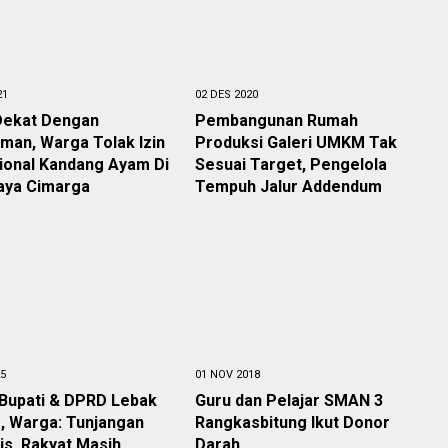
21
02 DES 2020
 Dekat Dengan
Pembangunan Rumah
man, Warga Tolak Izin
Produksi Galeri UMKM Tak
ional Kandang Ayam Di
Sesuai Target, Pengelola
aya Cimarga
Tempuh Jalur Addendum
25
01 NOV 2018
 Bupati & DPRD Lebak
Guru dan Pelajar SMAN 3
, Warga: Tunjangan
Rangkasbitung Ikut Donor
is, Rakyat Masih
Darah