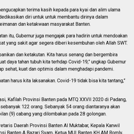
mengucapkan terima kasih kepada para kyai dan alim ulama
edikasikan diri untuk untuk membantu dirinya dalam
eimanan dan ketakwaan masyarakat Banten.
an itu, Gubernur juga mengajak para hadirin untuk mendoakan
at yang sakit agar segera diberi kesembuhan oleh Allah SWT.
panikan dan ketakutan. Kita harus senang dan bergembira
t daya tahan tubuh kita terhdap Covid-19,” ungkap Gubernur
tap sehat, kuat dan optimis dalam menghadapi pandemi.
atan harus kita laksanakan. Covid-19 tidak bisa kita tantang,”
asi, Kafilah Provinsi Banten pada MTQ XXVII 2020 di Padang,
 sebanyak 122 orang. Sebanyak 54 orang diantaranya akan
ilan (9) cabang yang dilombakan pada 28 golongan.
kretaris Daerah Provinsi Banten Al Muktabar, Kepala Kanwil
si Banten A Bazari Syam, Ketua MUI Banten KH AM Romly,