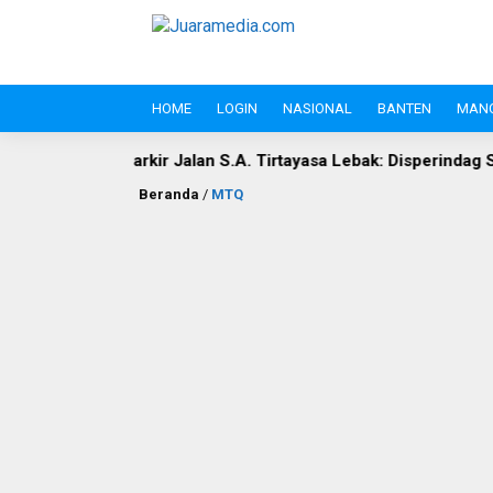
HOME
LOGIN
NASIONAL
BANTEN
MAN
kir Jalan S.A. Tirtayasa Lebak: Disperindag Sebut Kini Aset Pas
Beranda
/
MTQ