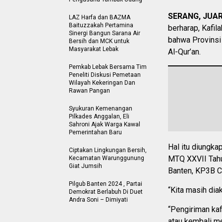
SERANG, JUA
LAZ Harfa dan BAZMA
Baituzzakah Pertamina
berharap, Kafi
Sinergi Bangun Sarana Air
bahwa Provinsi
Bersih dan MCK untuk
Masyarakat Lebak
Al-Qur’an.
Pemkab Lebak Bersama Tim
Peneliti Diskusi Pemetaan
Wilayah Kekeringan Dan
Rawan Pangan
Syukuran Kemenangan
Pilkades Anggalan, Eli
Sahroni Ajak Warga Kawal
Pemerintahan Baru
Hal itu diungka
Ciptakan Lingkungan Bersih,
MTQ XXVII Tahu
Kecamatan Warunggunung
Giat Jumsih
Banten, KP3B C
Pilgub Banten 2024 , Partai
“Kita masih dia
Demokrat Berlabuh Di Duet
Andra Soni – Dimiyati
“Pengiriman kaf
atau kembali me