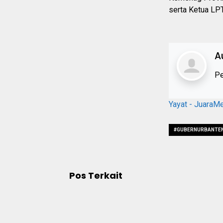
serta Ketua LPT
A
Pe
Yayat - JuaraM
#GUBERNURBANTE
Pos Terkait